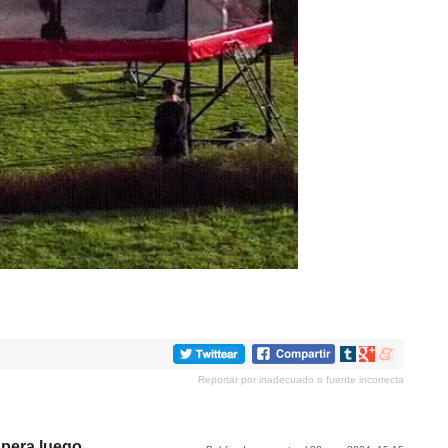
Compartir
Compartir
Compartir
en
en
en
Reportar por inadecuado o fuente incorrecta
tumblr
Google+
meneame
spera luego