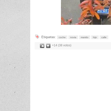
Etiquetas:
coche
novia
marido
hijo
calle
+14 (38 votos)