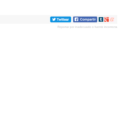
Compartir
Compartir
Compartir
en
en
en
Reportar por inadecuado o fuente incorrecta
tumblr
Google+
meneame