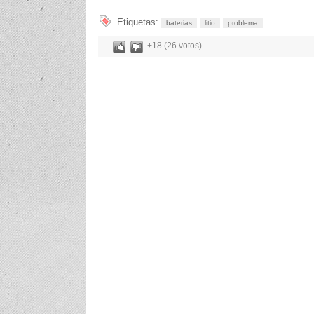
Etiquetas:
baterias
litio
problema
+18 (26 votos)