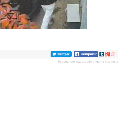
Compartir
Compartir
Compartir
en
en
en
Reportar por inadecuado o fuente incorrecta
tumblr
Google+
meneame