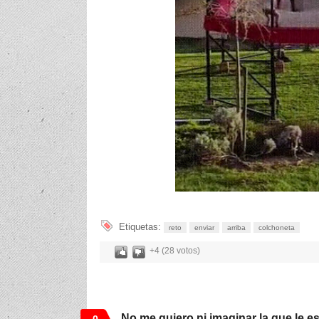
Etiquetas:
reto
enviar
arriba
colchoneta
+4 (28 votos)
No me quiero ni imaginar la que le e