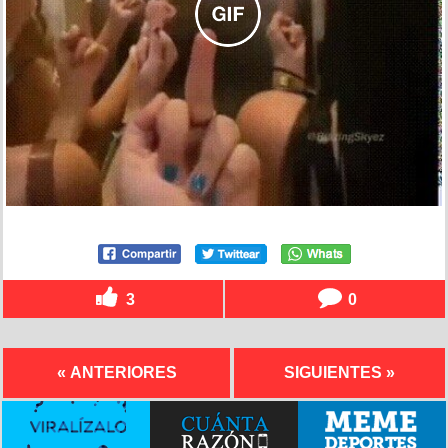
3
0
« ANTERIORES
SIGUIENTES »