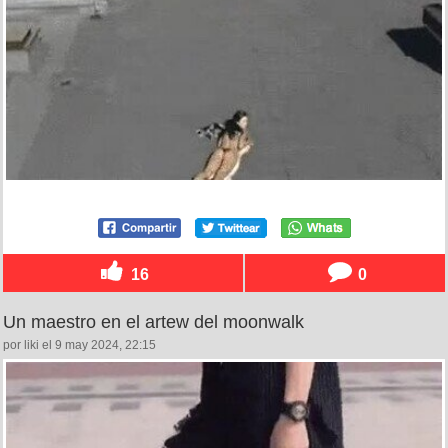
16
0
Un maestro en el artew del moonwalk
por liki el 9 may 2024, 22:15