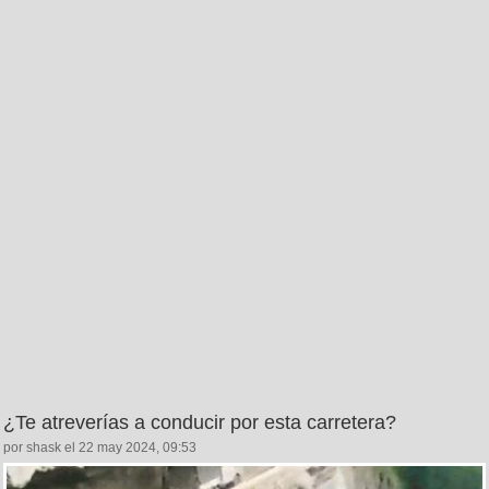
¿Te atreverías a conducir por esta carretera?
por shask el 22 may 2024, 09:53