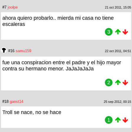
#7
joolpe
21 oct 2011, 15:05
ahora quiero probarlo.. mierda mi casa no tiene
escaleras
3
#16
samu159
22 oct 2011, 04:51
fue una conspiracion entre el padre y el hijo mayor
contra su hermano menor. JaJaJaJaJa
2
#18
ganst14
25 sep 2012, 00:15
Troll se nace, no se hace
1