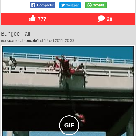
777
20
Bungee Fail
por
cuantocabroncete1
el 17 oct 2011, 20:33