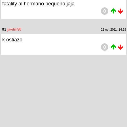
fatality al hermano pequeño jaja
0
#1
javitm98
21 oct 2011, 14:19
k ostiazo
0