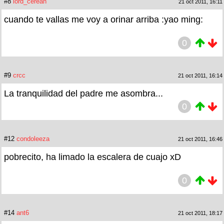
#8
lord_cerean
21 oct 2011, 16:11
cuando te vallas me voy a orinar arriba :yao ming:
0
#9
crcc
21 oct 2011, 16:14
La tranquilidad del padre me asombra...
0
#12
condoleeza
21 oct 2011, 16:46
pobrecito, ha limado la escalera de cuajo xD
0
#14
ant6
21 oct 2011, 18:17