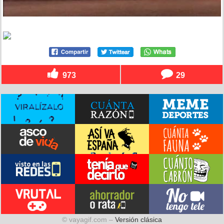
973
29
Uu... ¡¡casi!!
por
axioma22
el 19 oct 2011, 02:19
874
23
Sí, como en el GTA
por
axioma22
el 19 oct 2011, 02:17