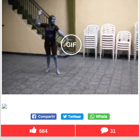
684
31