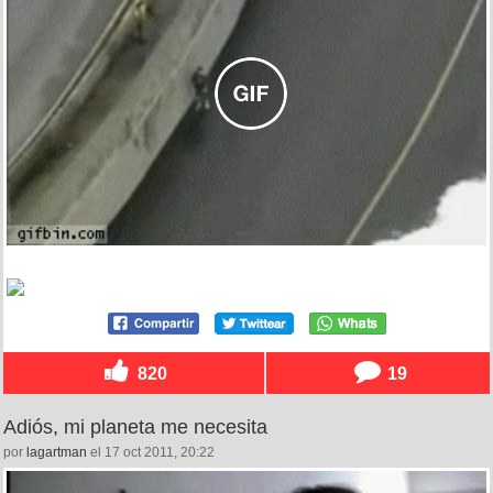
820
19
Adiós, mi planeta me necesita
por
lagartman
el 17 oct 2011, 20:22