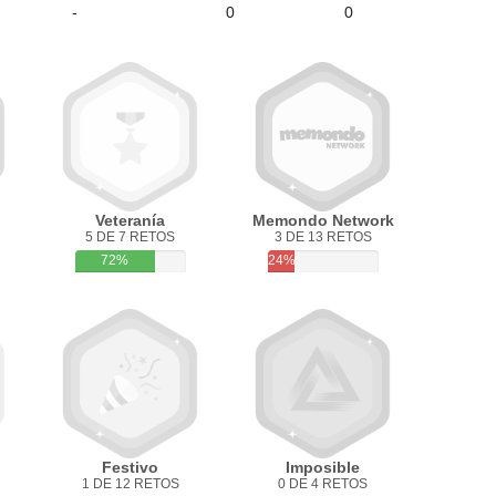
-
0
0
Veteranía
Memondo Network
5 DE 7 RETOS
3 DE 13 RETOS
72%
24%
Festivo
Imposible
1 DE 12 RETOS
0 DE 4 RETOS