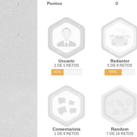
Puntos
0
Usuario
Redactor
2 DE 5 RETOS
5 DE 9 RETOS
40%
56%
Comentarista
Random
1 DE 9 RETOS
7 DE 16 RETOS