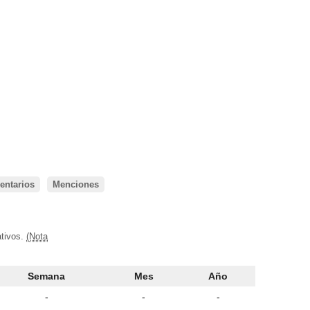
ntarios
Menciones
ativos.
(Nota
Semana
Mes
Año
-
-
-