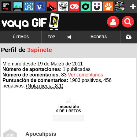
ÚLTIMOS
TOP
MODERA
Perfil de
3spinete
Miembro desde 19 de Marzo de 2011
Número de aportaciones:
1 publicadas
Número de comentarios:
83
Ver comentarios
Puntuación de comentarios:
1903 positivos, 456
negativos.
(Nota media: 8,1)
Imposible
0 DE 1 RETOS
0%
Apocalipsis