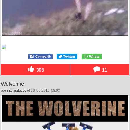
395
11
Wolverine
por
intergalactic
el 26 feb 2011, 08:03