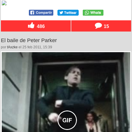
486
15
El baile de Peter Parker
por
tAxzke
el 25 feb 2011, 15:39