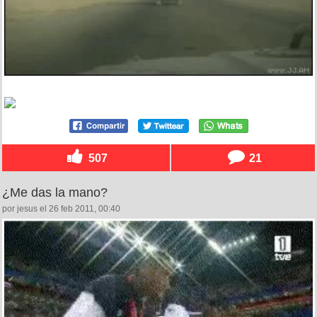
507
21
¿Me das la mano?
por jesus el 26 feb 2011, 00:40