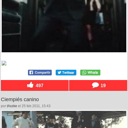
497
19
Ciempiés canino
por
tAxzke
el 25 feb 2011, 15:43