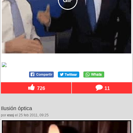
726
11
Ilusión óptica
por
esoj
el 25 feb 2011, 09:25