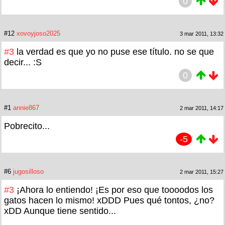
0
#12
xovoyjoso2025
3 mar 2011, 13:32
#3
la verdad es que yo no puse ese título. no se que
decir... :S
0
#1
annie867
2 mar 2011, 14:17
Pobrecito...
-5
#6
jugosilloso
2 mar 2011, 15:27
#3
¡Ahora lo entiendo! ¡Es por eso que toooodos los
gatos hacen lo mismo! xDDD Pues qué tontos, ¿no?
xDD Aunque tiene sentido...