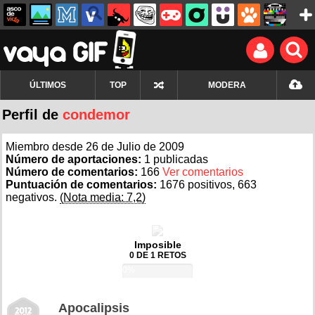
ÚLTIMOS
TOP
MODERA
Perfil de
condemor
Miembro desde 26 de Julio de 2009
Número de aportaciones:
1 publicadas
Número de comentarios:
166
Ver comentarios
Puntuación de comentarios:
1676 positivos, 663
negativos.
(Nota media: 7,2)
Imposible
0 DE 1 RETOS
0%
Apocalipsis