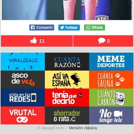
11
0
© vayagif.com –
Versión clásica