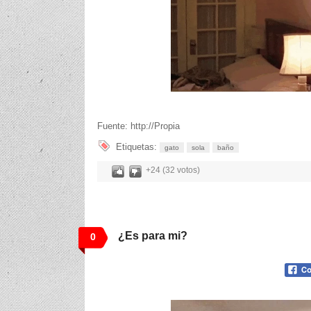
Fuente: http://Propia
Etiquetas:
gato
sola
baño
+24 (32 votos)
¿Es para mi?
0