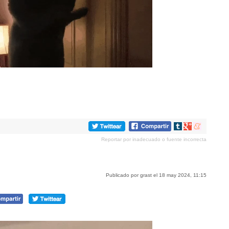
Compartir
Compartir
Compartir
en
en
en
Reportar por inadecuado o fuente incorrecta
tumblr
Google+
meneame
Publicado por grast el 18 may 2024, 11:15