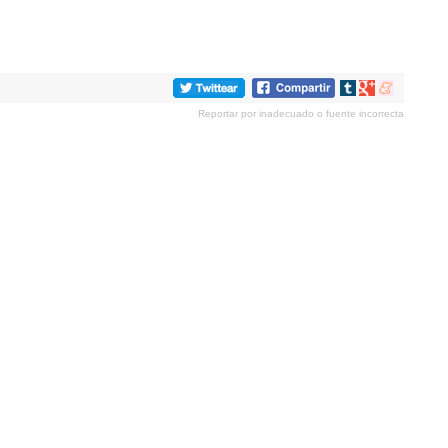
Compartir
Compartir
Compartir
en
en
en
Reportar por inadecuado o fuente incorrecta
tumblr
Google+
meneame