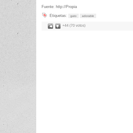
Fuente: http://Propia
Etiquetas:
gato
adorable
+44 (70 votos)