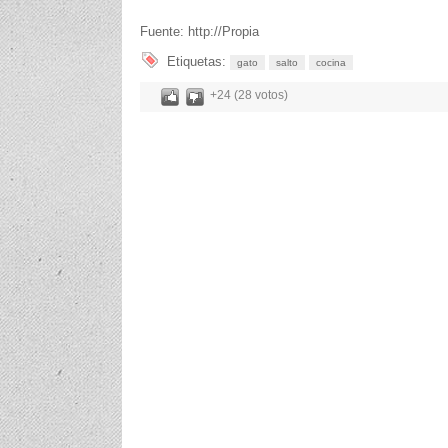
Fuente: http://Propia
Etiquetas:
gato
salto
cocina
+24 (28 votos)