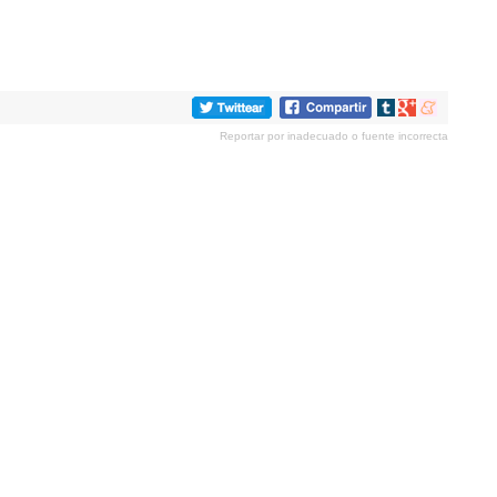
Compartir
Compartir
Compartir
en
en
en
Reportar por inadecuado o fuente incorrecta
tumblr
Google+
meneame