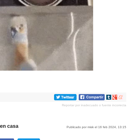
Compartir
Compartir
Compartir
en
en
en
Reportar por inadecuado o fuente incorrecta
tumblr
Google+
meneame
 en casa
Publicado por misk el 16 feb 2024, 13:15