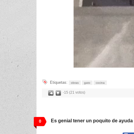
Etiquetas:
obras
gato
cocina
-15 (21 votos)
Es genial tener un poquito de ayuda
0