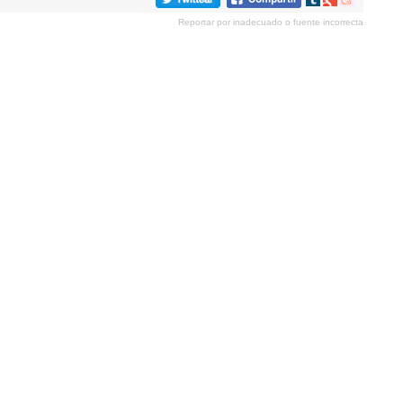
en
en
en
Reportar por inadecuado o fuente incorrecta
tumblr
Google+
meneame