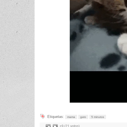
Etiquetas:
mama
gato
5 minutos
+9 (21 votos)