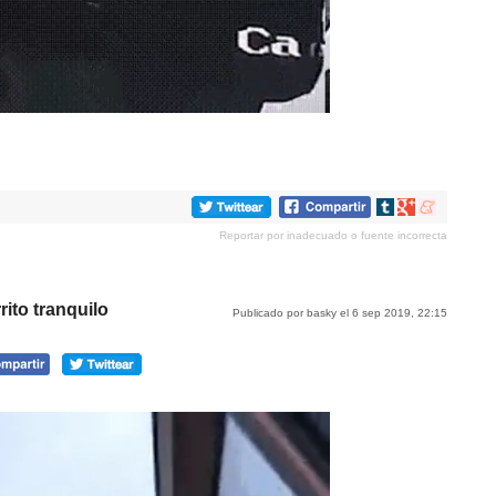
Compartir
Compartir
Compartir
en
en
en
Reportar por inadecuado o fuente incorrecta
tumblr
Google+
meneame
ito tranquilo
Publicado por basky el 6 sep 2019, 22:15