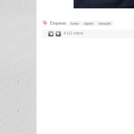
Etiquetas:
fumar
cigarro
tranquilo
-8 (22 votos)