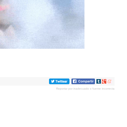
Compartir
Compartir
Compartir
en
en
en
Reportar por inadecuado o fuente incorrecta
tumblr
Google+
meneame