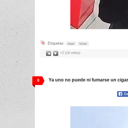
Etiquetas:
dejar
fumar
+2 (16 votos)
Ya uno no puede ni fumarse un cigarr
0