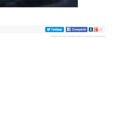
Compartir
Compartir
Compartir
en
en
en
Reportar por inadecuado o fuente incorrecta
tumblr
Google+
meneame