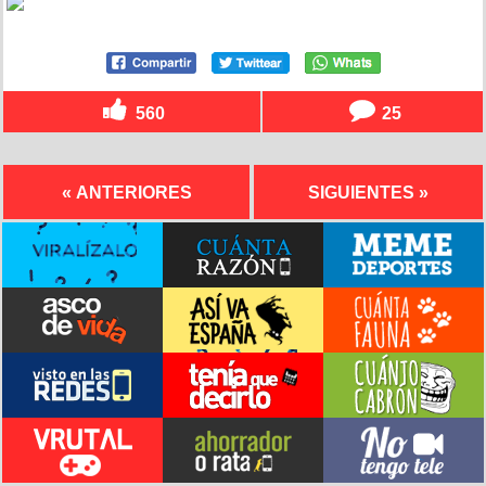
560
25
« ANTERIORES
SIGUIENTES »