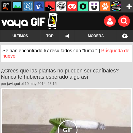
ÚLTIMOS
TOP
MODERA
Se han encontrado 67 resultados con "fumar" |
Búsqueda de
nuevo
¿Crees que las plantas no pueden ser caníbales?
Nunca te hubieras esperado algo así
por
javiagui
el 19 may 2014, 23:15