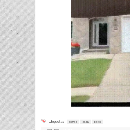
Etiquetas:
correo
casa
perro