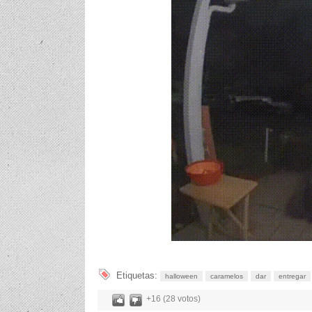
Etiquetas:
halloween
caramelos
dar
entregar
+16 (28 votos)