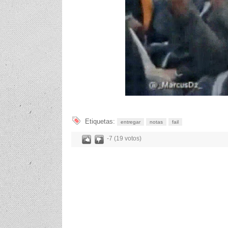
Etiquetas:
entregar
notas
fail
-7 (19 votos)