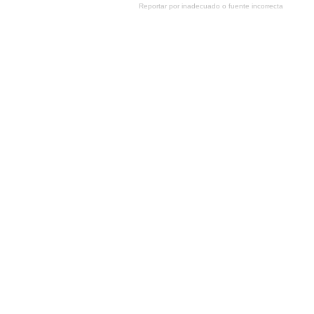
Reportar por inadecuado o fuente incorrecta
tumblr
Google+
meneame