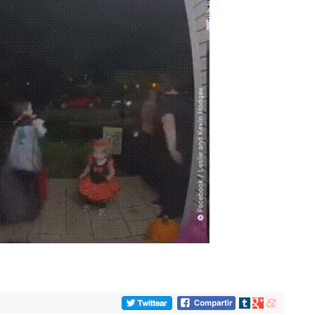
Compartir
Compartir
Compartir
en
en
en