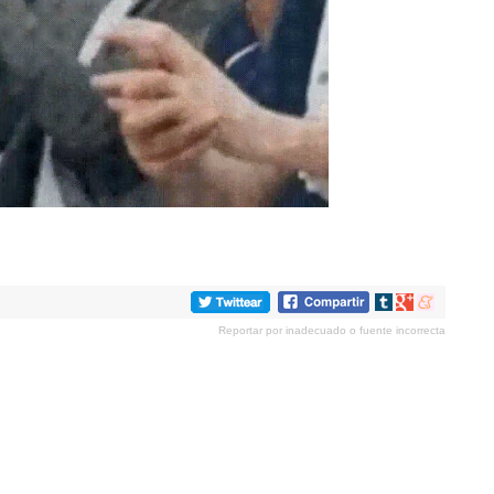
Compartir
Compartir
Compartir
en
en
en
Reportar por inadecuado o fuente incorrecta
tumblr
Google+
meneame