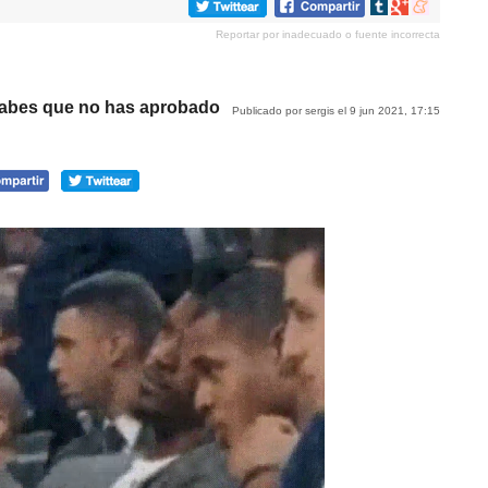
Compartir
Compartir
Compartir
en
en
en
Reportar por inadecuado o fuente incorrecta
tumblr
Google+
meneame
sabes que no has aprobado
Publicado por sergis el 9 jun 2021, 17:15