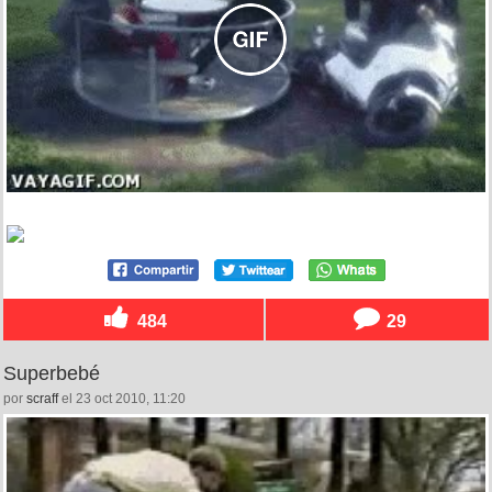
484
29
Superbebé
por
scraff
el 23 oct 2010, 11:20