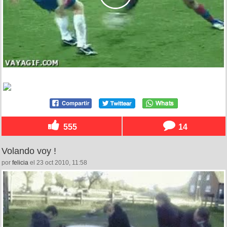
555
14
Volando voy !
por
felicia
el 23 oct 2010, 11:58