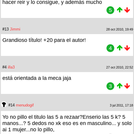
hacer reir y lo consigue, y además mucho
5
#13
Jimmi
28 oct 2010, 19:49
Grandioso título! +20 para el autor!
4
#4
illa3
27 oct 2010, 22:52
está orientada a la meca jaja
3
#14
menudogif
3 jul 2011, 17:18
Yo no pillo el titulo las 5 a rezaar?Enserio las 5 k? 5
manos...? 5 dedos no xk eso es en masculino... y solo
ai 1 mujer...no lo pillo,