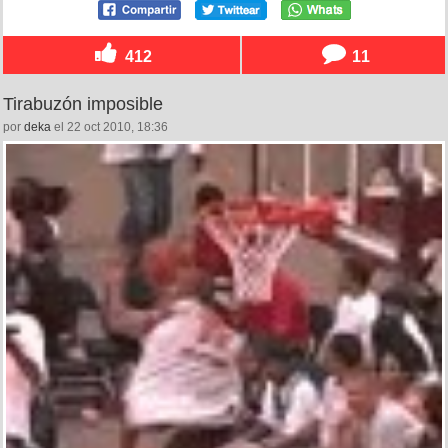
412
11
Tirabuzón imposible
por
deka
el 22 oct 2010, 18:36