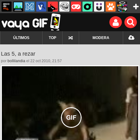
ÚLTIMOS
TOP
MODERA
Las 5, a rezar
por
bollilandia
el 22 oct 2010, 21:57