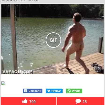
por
razia
el 21 oct 2010, 22:40
799
25