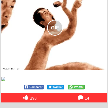
293
14