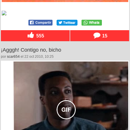
555
15
¡Agggh! Contigo no, bicho
por
scar654
el 22 oct 2010, 10:25