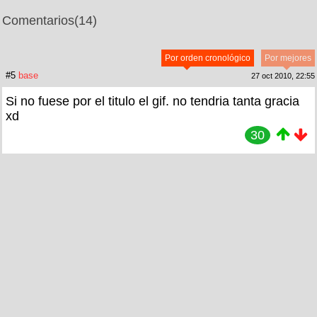
Comentarios
(14)
Por orden cronológico
Por mejores
#5
base
27 oct 2010, 22:55
Si no fuese por el titulo el gif. no tendria tanta gracia
xd
30