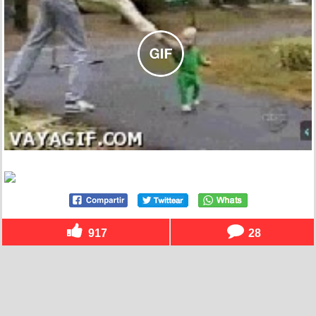
917
28