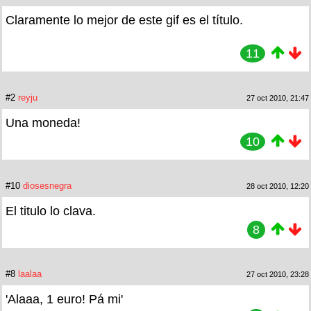
Claramente lo mejor de este gif es el título.
11
#2
reyju
27 oct 2010, 21:47
Una moneda!
10
#10
diosesnegra
28 oct 2010, 12:20
El titulo lo clava.
8
#8
laalaa
27 oct 2010, 23:28
'Alaaa, 1 euro! Pá mi'