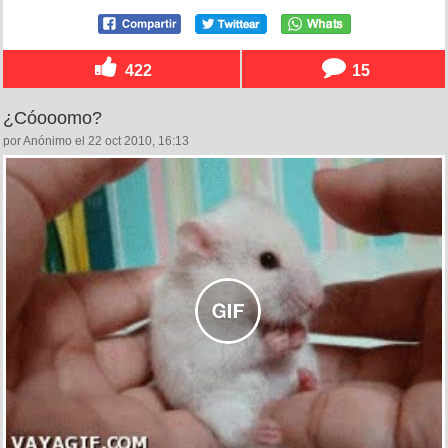
422
15
¿Cóooomo?
por Anónimo el 22 oct 2010, 16:13