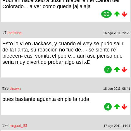
Podrian hacérselo a Justin Bieber en el Cañón del
Colorado... a ver como queda jajjajaja
20
#7
lhellsing
16 ago 2011, 22:25
Esto lo vi en Jackass, y cuando el wey se pudo salir
de la llanta, su reaccion no fue de.. - se siente re
bieeeen- casi vomita el pobre... aun asi, pienso que
seria muy divertido probar algo asi xD
7
#29
thrawn
18 ago 2011, 08:41
pues bastante aguanta en pie la ruda
4
#26
miguel_93
17 ago 2011, 14:11