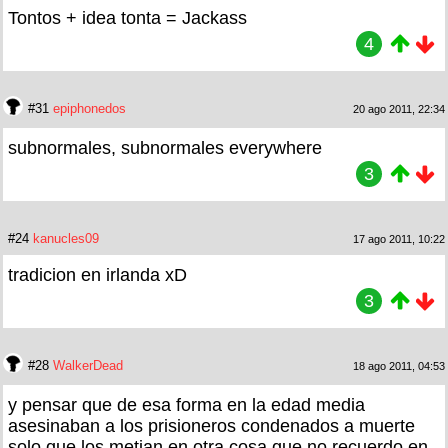
Tontos + idea tonta = Jackass
4
#31
epiphonedos
20 ago 2011, 22:34
subnormales, subnormales everywhere
3
#24
kanucles09
17 ago 2011, 10:22
tradicion en irlanda xD
3
#28
WalkerDead
18 ago 2011, 04:53
y pensar que de esa forma en la edad media
asesinaban a los prisioneros condenados a muerte
solo que los metian en otra cosa que no recuerdo en