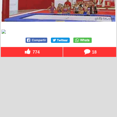
774
18