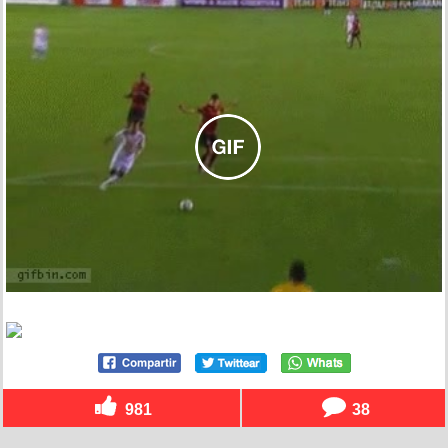
981
38