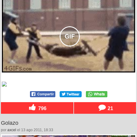
796
21
Golazo
por
axcel
el 13 ago 2011, 18:33