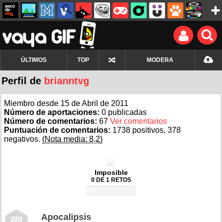
ÚLTIMOS
TOP
MODERA
Perfil de
brianntvg
Miembro desde 15 de Abril de 2011
Número de aportaciones:
0 publicadas
Número de comentarios:
67
Ver comentarios
Puntuación de comentarios:
1738 positivos, 378
negativos.
(Nota media: 8,2)
Imposible
0 DE 1 RETOS
0%
Apocalipsis