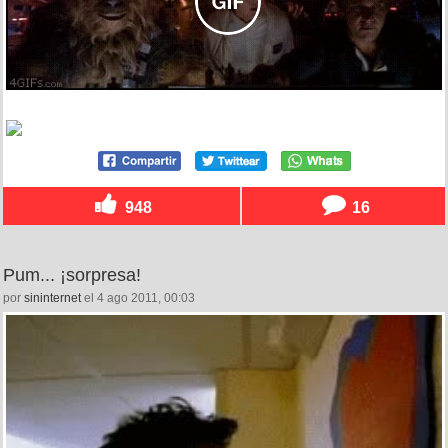
948
16
Pum... ¡sorpresa!
por
sininternet
el 4 ago 2011, 00:03