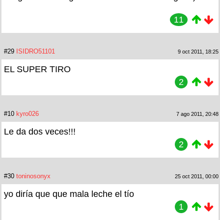
11
#29
ISIDRO51101
9 oct 2011, 18:25
EL SUPER TIRO
2
#10
kyro026
7 ago 2011, 20:48
Le da dos veces!!!
2
#30
toninosonyx
25 oct 2011, 00:00
yo diría que que mala leche el tío
1