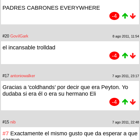
PADRES CABRONES EVERYWHERE
-4
#20
GovilGark
8 ago 2011, 11:54
el incansable trolldad
-4
#17
antoniowalker
7 ago 2011, 23:17
Gracias a 'coldhands' por decir que era Peyton. Yo
dudaba si era él o era su hermano Eli
-4
#15
nib
7 ago 2011, 22:48
#7
Exactamente el mismo gusto que da esperar a que
cargue.