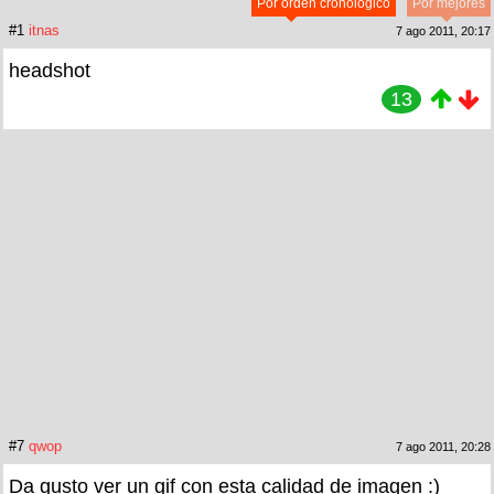
Por orden cronológico
Por mejores
#1
itnas
7 ago 2011, 20:17
headshot
13
#7
qwop
7 ago 2011, 20:28
Da gusto ver un gif con esta calidad de imagen :)