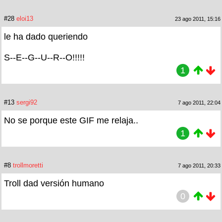
#28
eloi13
23 ago 2011, 15:16
le ha dado queriendo
S--E--G--U--R--O!!!!!
1
#13
sergi92
7 ago 2011, 22:04
No se porque este GIF me relaja..
1
#8
trollmoretti
7 ago 2011, 20:33
Troll dad versión humano
0