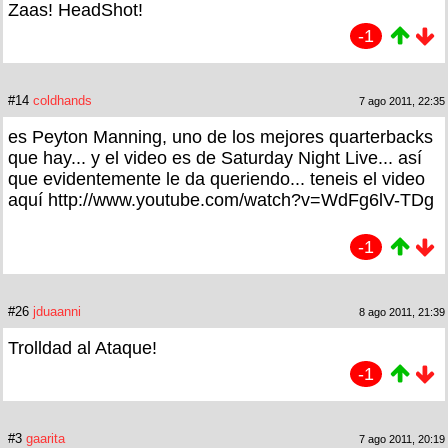
Zaas! HeadShot!
-1
#14
coldhands
7 ago 2011, 22:35
es Peyton Manning, uno de los mejores quarterbacks
que hay... y el video es de Saturday Night Live... así
que evidentemente le da queriendo... teneis el video
aquí http://www.youtube.com/watch?v=WdFg6lV-TDg
-1
#26
jduaanni
8 ago 2011, 21:39
Trolldad al Ataque!
-1
#3
gaarita
7 ago 2011, 20:19