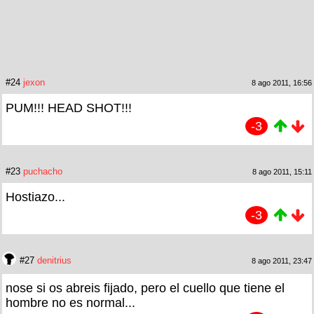
#24
jexon
8 ago 2011, 16:56
PUM!!! HEAD SHOT!!!
-3
#23
puchacho
8 ago 2011, 15:11
Hostiazo...
-3
#27
denitrius
8 ago 2011, 23:47
nose si os abreis fijado, pero el cuello que tiene el
hombre no es normal...