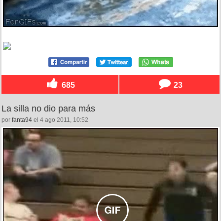
685
23
La silla no dio para más
por
fanta94
el 4 ago 2011, 10:52