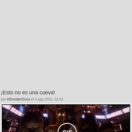
¡Esto no es una cueva!
por
lif3misteri0usx
el 4 ago 2011, 01:01