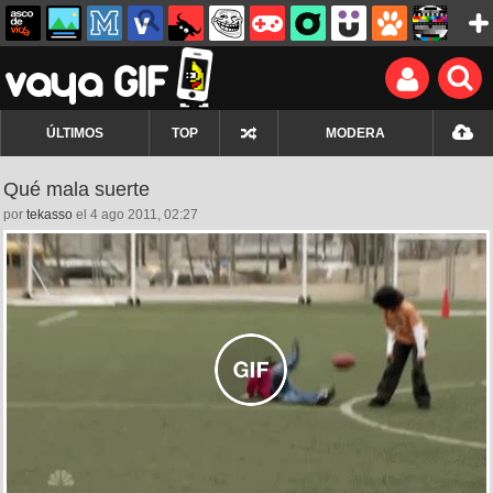
ÚLTIMOS
TOP
MODERA
Qué mala suerte
por
tekasso
el 4 ago 2011, 02:27