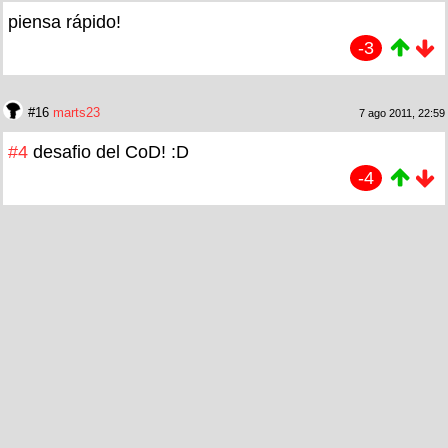
piensa rápido!
-3
#16
marts23
7 ago 2011, 22:59
#4
desafio del CoD! :D
-4