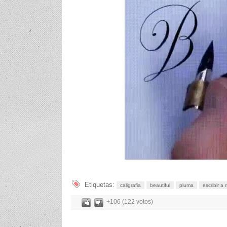
Etiquetas:
caligrafia
beautiful
pluma
escribir a
+106 (122 votos)