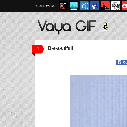
RED DE WEBS
B-e-a-utiful!
1