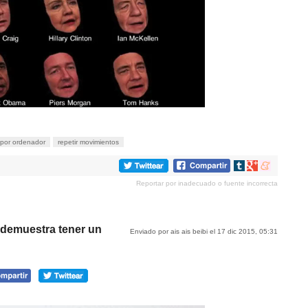
por ordenador
repetir movimientos
Compartir
Compartir
Compartir
en
en
en
Reportar por inadecuado o fuente incorrecta
tumblr
Google+
meneame
 demuestra tener un
Enviado por ais ais beibi el 17 dic 2015, 05:31