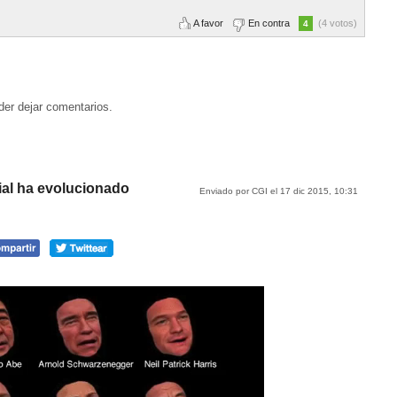
A favor
En contra
(4 votos)
4
der dejar comentarios.
ial ha evolucionado
Enviado por CGI el 17 dic 2015, 10:31