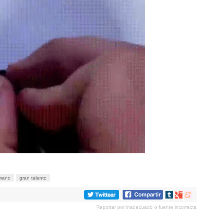
 mano
gran talento
Compartir
Compartir
Compartir
en
en
en
Reportar por inadecuado o fuente incorrecta
tumblr
Google+
meneame