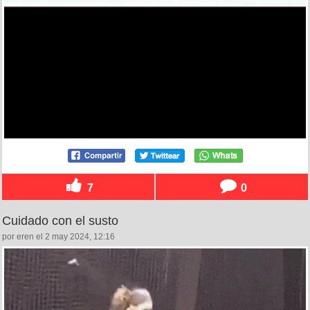
7
0
Cuidado con el susto
por eren el 2 may 2024, 12:16