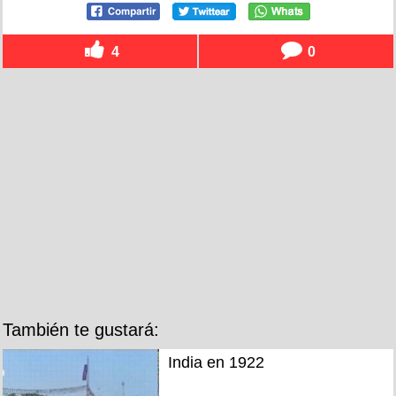
4
0
También te gustará:
India en 1922