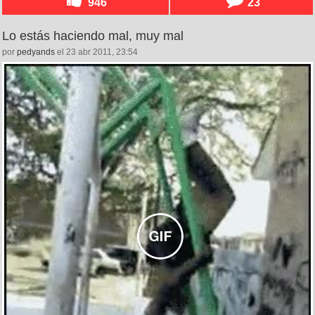
946
23
Lo estás haciendo mal, muy mal
por
pedyands
el 23 abr 2011, 23:54