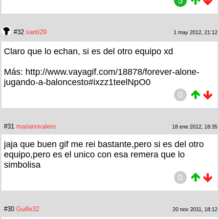
5
#32
santi29
1 may 2012, 21:12
Claro que lo echan, si es del otro equipo xd
Más: http://www.vayagif.com/18878/forever-alone-
jugando-a-baloncesto#ixzz1teelNpO0
0
#31
marianovalero
18 ene 2012, 18:35
jaja que buen gif me rei bastante,pero si es del otro
equipo,pero es el unico con esa remera que lo
simbolisa
0
#30
Guille32
20 nov 2011, 18:12