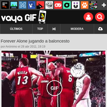
ÚLTIMOS
TOP
MODERA
Forever Alone jugando a baloncesto
por Anónimo el 28 abr 2011, 19:19