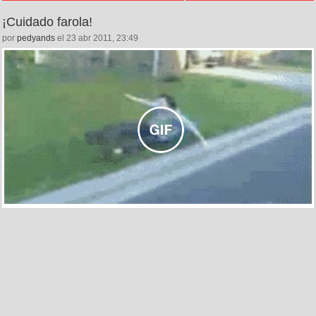
¡Cuidado farola!
por
pedyands
el 23 abr 2011, 23:49
602
22