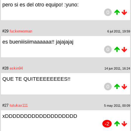
pero si es del otro equipo! :yuno:
0
#29
fuckerwoman
6 jul 2011, 19:59
es bueniiisiimaaaaaa!! jajajajaj
0
#28
eskin94
14 jun 2011, 16:24
QUE TE QUITEEEEEEEES!!
0
#27
tutukax111
5 may 2011, 00:09
xDDDDDDDDDDDDDDDDDDD
-2