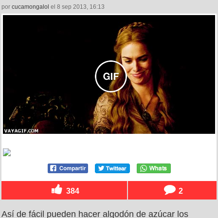
por
cucamongalol
el 8 sep 2013, 16:13
384
2
Así de fácil pueden hacer algodón de azúcar los