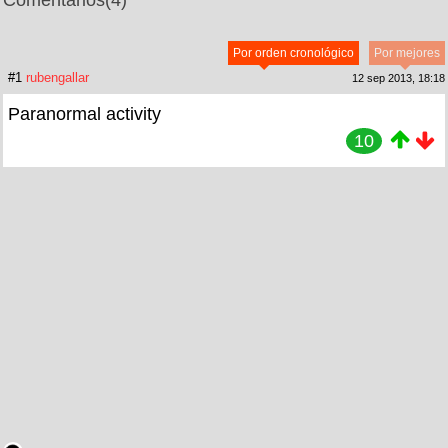
Comentarios
(4)
Por orden cronológico
Por mejores
#1
rubengallar
12 sep 2013, 18:18
Paranormal activity
10