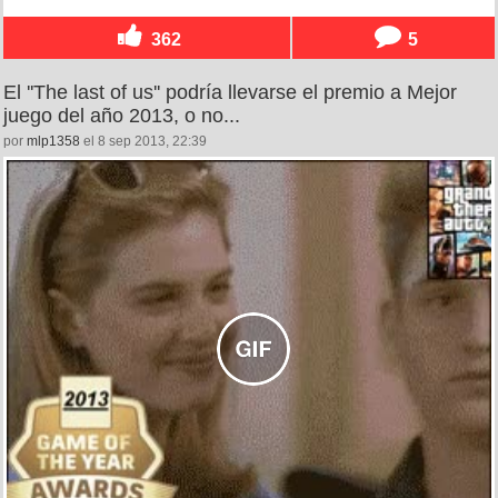
362
5
El ''The last of us'' podría llevarse el premio a Mejor
juego del año 2013, o no...
por
mlp1358
el 8 sep 2013, 22:39