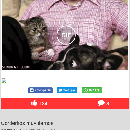
184
8
Corderitos muy tiernos
por
naxete95
el 9 sep 2013, 17:42