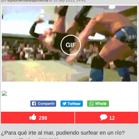
por
elpitomehueleapimienta
el 10 sep 2013, 14:42
298
12
¿Para qué irte al mar, pudiendo surfear en un río?