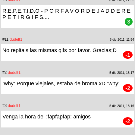
8 dic 2011, 22:52
R.E.P.E.T.I.D.O - P O R F A V O R D E J A D D E R E
P E T I R G I F S....
3
#11
dudelt1
8 dic 2011, 11:54
No repitais las mismas gifs por favor. Gracias;D
-1
#2
dudelt1
5 dic 2011, 18:17
:why: Porque viejales, estaba de broma xD :why:
-2
#3
dudelt1
5 dic 2011, 18:16
Venga la hora del :fapfapfap: amigos
-2