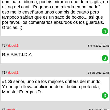
dominar el idioma, podeis mirar en uno de mis gifs, en
el tag del cani. "Pegando una mierda empalmada"
eso me lo enseñaron unos compis de cuarto pero
tampoco sabian que es un saco de boxeo... asi que
por favor, los comentarios absurdos os los guardais.
Gracias. :)
4
#27
dudelt1
5 ene 2012, 11:51
R.E.P.E.T.I.D.A
3
#17
dudelt1
18 dic 2011, 11:53
#1 Si señor, uno de los mejores drifters del mundo.
Y uno que lleva publicidad de mi bebida preferida,
Monster Energy. xD.
3
#6
dudelt1