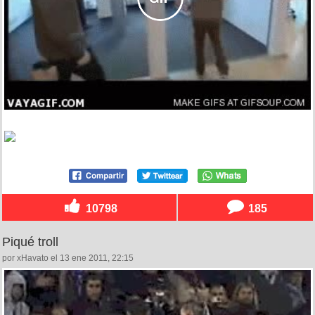
10798
185
Piqué troll
por xHavato el 13 ene 2011, 22:15