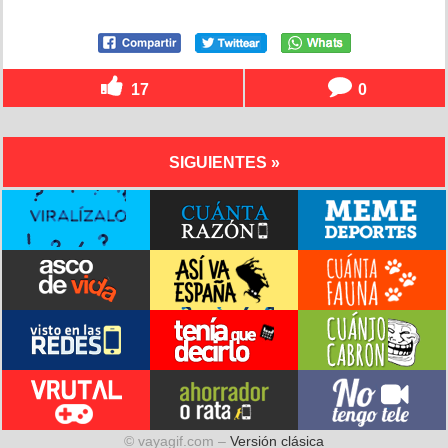
17
0
SIGUIENTES »
© vayagif.com –
Versión clásica