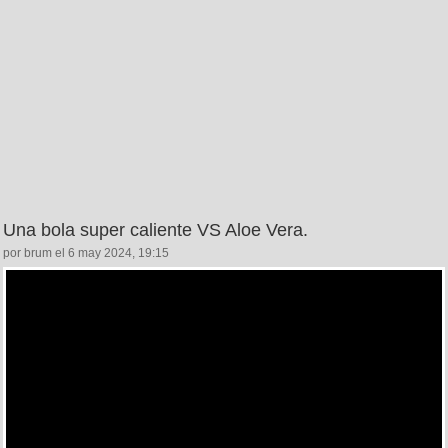
Una bola super caliente VS Aloe Vera.
por brum el 6 may 2024, 19:15