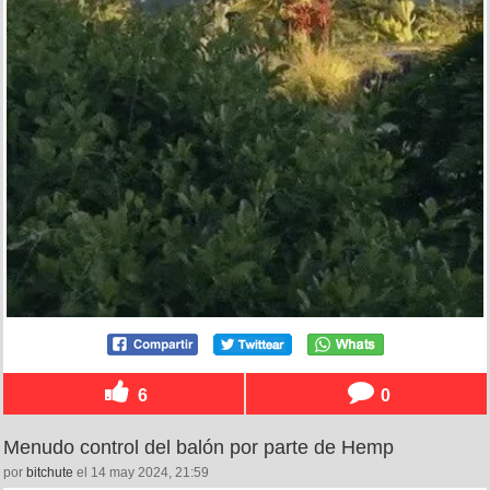
6
0
Menudo control del balón por parte de Hemp
por
bitchute
el 14 may 2024, 21:59