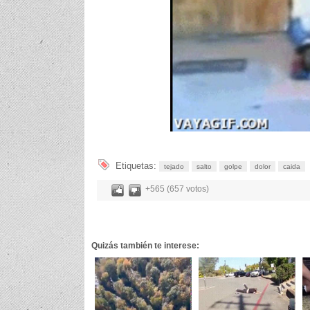
Etiquetas:
tejado
salto
golpe
dolor
caida
+565 (657 votos)
Quizás también te interese: