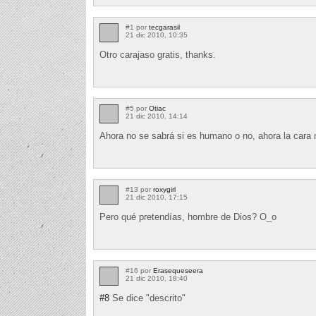
#1 por
tecgarasil
21 dic 2010, 10:35
Otro carajaso gratis, thanks.
#5 por
Otiac
21 dic 2010, 14:14
Ahora no se sabrá si es humano o no, ahora la cara no
#13 por
roxygirl
21 dic 2010, 17:15
Pero qué pretendías, hombre de Dios? O_o
#16 por
Erasequeseera
21 dic 2010, 18:40
#8
Se dice "descrito"