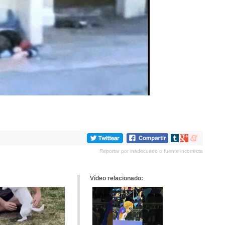
Compartir
Compartir
Compartir
en
en
en
Reportar por inadecuado o fuente incorrecta
tumblr
Google+
meneame
Vídeo relacionado: