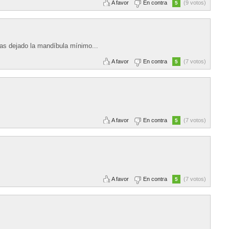
A favor
En contra
(9 votos)
5
as dejado la mandíbula mínimo...
A favor
En contra
(7 votos)
5
A favor
En contra
(7 votos)
5
A favor
En contra
(7 votos)
5