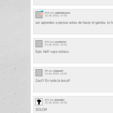
#14 por
calledebesos
21 dic 2010, 17:30
así aprendes a pensar antes de hacer el gamba, te h
#10 por
condemor
21 dic 2010, 15:31
Epic fail!! vaya tortazo.
#6 por
rubjustel
21 dic 2010, 14:41
Zas!!! En toda la boca!!
#11 por
aesetipo
21 dic 2010, 15:33
DOLOR