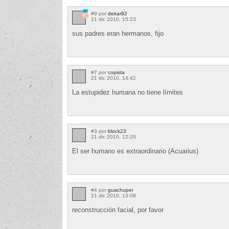
#9 por
dekar92
21 dic 2010, 15:23
sus padres eran hermanos, fijo
#7 por
copista
21 dic 2010, 14:42
La estupidez humana no tiene límites
#3 por
block23
21 dic 2010, 12:20
El ser humano es extraordinario (Acuarius)
#4 por
guachupei
21 dic 2010, 13:08
reconstrucción facial, por favor