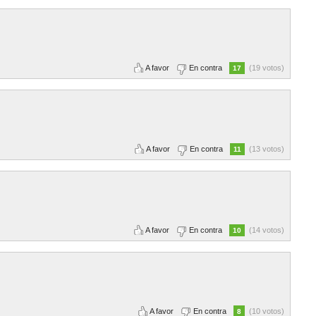
A favor
En contra
(19 votos)
17
A favor
En contra
(13 votos)
11
A favor
En contra
(14 votos)
10
A favor
En contra
(10 votos)
8