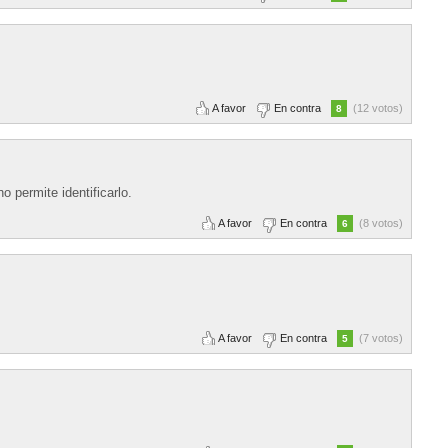
A favor
En contra
(12 votos)
8
 permite identificarlo.
A favor
En contra
(8 votos)
6
A favor
En contra
(7 votos)
5