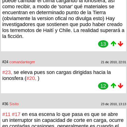
puede cambiar el clima cargando la ionosfera, así
como recibir, a modo de 'sonar' qué materiales se
encuentran en determinado punto de la Tierra
(obviamente la version ofical no divulga esto) Hay
investigadores que sostienen que pudo haber creado
los terremotos de Haití y Chile. La realidad superará a
la ficción.
13
#24
comandantegrrr
21 dic 2010, 22:01
#23,
se eleva pues son cargas dirigidas hacia la
ionosfera (
#20,
)
12
#36
Sisito
23 dic 2010, 13:13
#11
#17
en esa escena lo que pasa es que se abre
un interruptor sin capacidad de corte en carga, ocurre
en contadas ocasiones, generalmente es cuando el