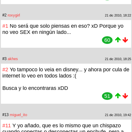
#2
roxygirl
21 dic 2010, 18:22
#1
No será que solo piensas en eso? xD Porque yo
no veo SEX en ningún lado...
60
#3
akhes
21 dic 2010, 18:25
#2
Yo tampoco lo veia en disney... y ahora por cula de
internet lo veo en todos lados :(
Busca y lo encontraras xDD
51
#13
miguel_ito
21 dic 2010, 19:42
#11
Y yo añado, que es lo mismo que un chispazo
cuando conectas o desconectas un enchufe, pero a