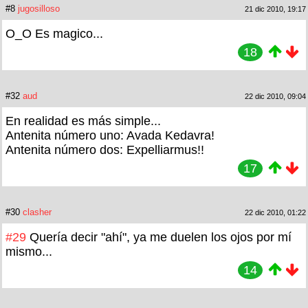
#8
jugosilloso
21 dic 2010, 19:17
O_O Es magico...
18
#32
aud
22 dic 2010, 09:04
En realidad es más simple...
Antenita número uno: Avada Kedavra!
Antenita número dos: Expelliarmus!!
17
#30
clasher
22 dic 2010, 01:22
#29
Quería decir "ahí", ya me duelen los ojos por mí
mismo...
14