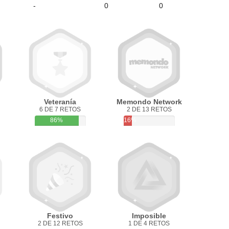
-
0
0
Veteranía
Memondo Network
6 DE 7 RETOS
2 DE 13 RETOS
86%
16%
Festivo
Imposible
2 DE 12 RETOS
1 DE 4 RETOS