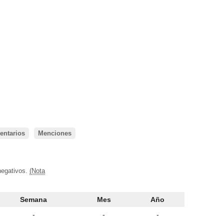
ntarios
Menciones
negativos.
(Nota
Semana
Mes
Año
-
-
-