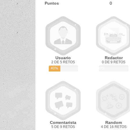
Puntos
0
Usuario
Redactor
2 DE 5 RETOS
0 DE 9 RETOS
40%
0%
Comentarista
Random
5 DE 9 RETOS
4 DE 16 RETOS