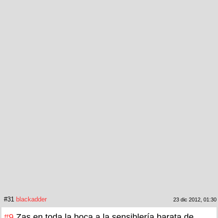
#31
blackadder
23 dic 2012, 01:30
#9
Zas en toda la boca a la sensiblería barata de