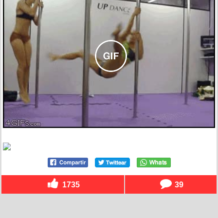
1735
39