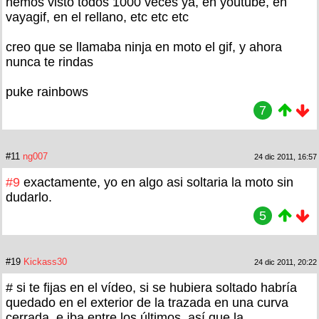
hemos visto todos 1000 veces ya, en youtube, en
vayagif, en el rellano, etc etc etc
creo que se llamaba ninja en moto el gif, y ahora
nunca te rindas
puke rainbows
7
#11
ng007
24 dic 2011, 16:57
#9
exactamente, yo en algo asi soltaria la moto sin
dudarlo.
5
#19
Kickass30
24 dic 2011, 20:22
# si te fijas en el vídeo, si se hubiera soltado habría
quedado en el exterior de la trazada en una curva
cerrada, e iba entre los últimos, así que la