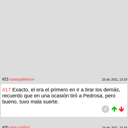
#23
naranjadelimon
25 dic 2011, 13:19
#17
Exacto, el era el primero en ir a tirar los demás,
recuerdo que en una ocasión tiró a Pedrosa, pero
bueno, tuvo mala suerte.
0
#20
d4rks1thl0rd
24 dic 2011, 22:34