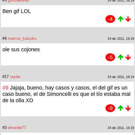
#5
gonzalete96
24 dic 2011, 16:19
Ben gif LOL
-4
#4
marcos_kaizoku
24 dic 2011, 16:19
ole sus cojones
-5
#17
raydw
24 dic 2011, 18:14
#9
Jajaja, bueno, hay casos y casos, el del gif es un
caso bueno, el de Simoncelli es que el tío estaba mal
de la olla XD
-9
#3
dmonde77
24 dic 2011, 16:19