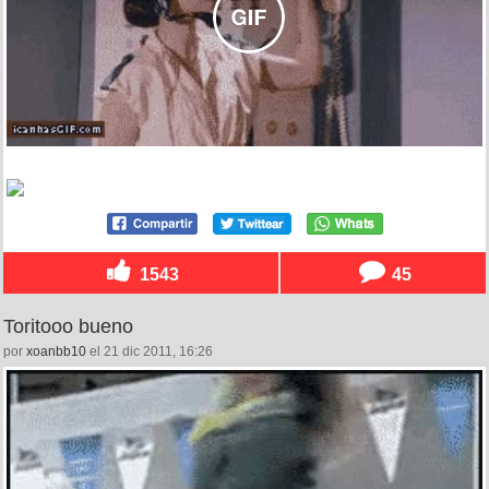
1543
45
Toritooo bueno
por
xoanbb10
el 21 dic 2011, 16:26