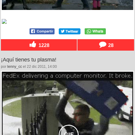
1228
28
¡Aquí tienes tu plasma!
por
lenny_cc
el 22 dic 2011, 14:00