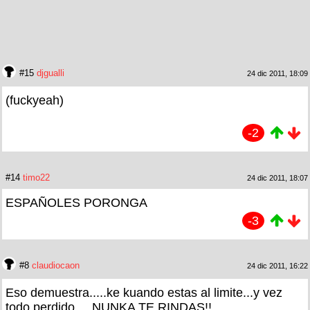
#15
djgualli
24 dic 2011, 18:09
(fuckyeah)
-2
#14
timo22
24 dic 2011, 18:07
ESPAÑOLES PORONGA
-3
#8
claudiocaon
24 dic 2011, 16:22
Eso demuestra.....ke kuando estas al limite...y vez
todo perdido.....NUNKA TE RINDAS!!