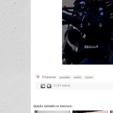
Etiquetas:
australia
araña
coche
-2 (14 votos)
Quizás también te interese: