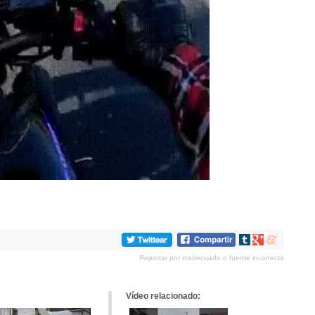
Compartir
Compartir
Compartir
en
en
en
Reportar por inadecuado o fuente incorrecta
tumblr
Google+
meneame
Vídeo relacionado: