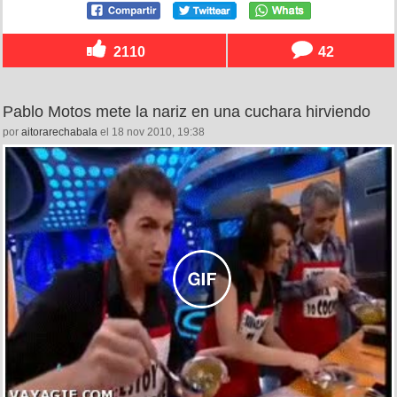
2110
42
Pablo Motos mete la nariz en una cuchara hirviendo
por
aitorarechabala
el 18 nov 2010, 19:38