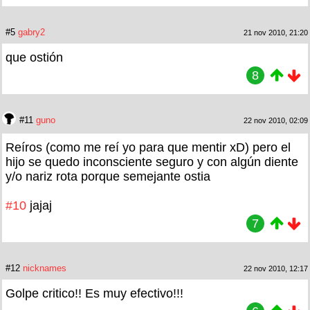
#5
gabry2
21 nov 2010, 21:20
que ostión
8
#11
guno
22 nov 2010, 02:09
Reíros (como me reí yo para que mentir xD) pero el
hijo se quedo inconsciente seguro y con algún diente
y/o nariz rota porque semejante ostia
#10
jajaj
7
#12
nicknames
22 nov 2010, 12:17
Golpe critico!! Es muy efectivo!!!