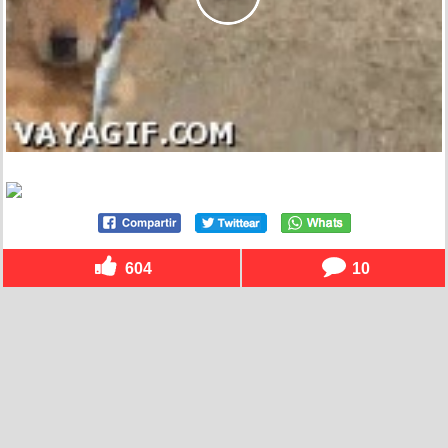
604
10