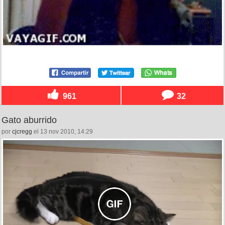
961
32
Gato aburrido
por
cjcregg
el 13 nov 2010, 14:29