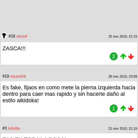
#18
raistel
25 nov 2010, 21:19
ZASCA!!!
2
#19
reyeslink
26 nov 2010, 23:09
Es fake, fijaos en como mete la pierna izquierda hacia
dentro para caer mas rapido y sin hacerte daño al
estilo aikidoka!
1
#3
iuferba
21 nov 2010, 21:19