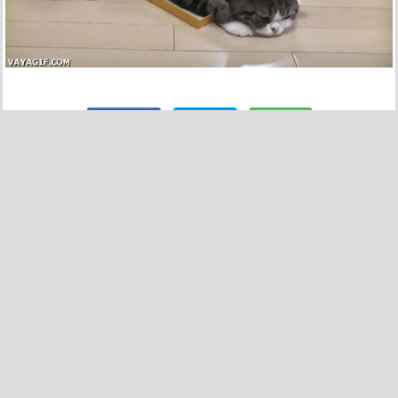
586
18
Surfing Oveja
por
myr
el 14 nov 2010, 22:47