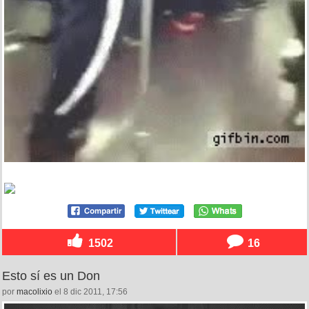
1502
16
Esto sí es un Don
por
macolixio
el 8 dic 2011, 17:56