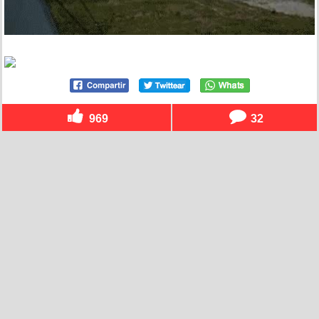
969
32