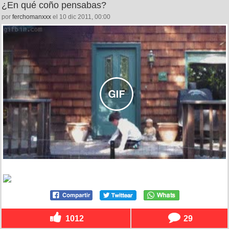
¿En qué coño pensabas?
por
ferchomanxxx
el 10 dic 2011, 00:00
1012
29