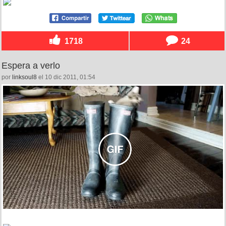
1718
24
Espera a verlo
por
linksoul8
el 10 dic 2011, 01:54