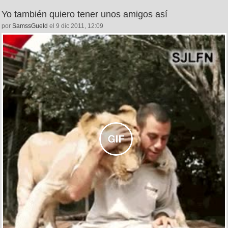
Yo también quiero tener unos amigos así
por
SamssGueld
el 9 dic 2011, 12:09