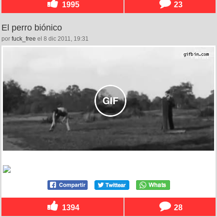
1995
23
El perro biónico
por
fuck_free
el 8 dic 2011, 19:31
1394
28