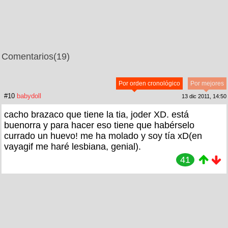
Comentarios
(19)
Por orden cronológico
Por mejores
#10
babydoll
13 dic 2011, 14:50
cacho brazaco que tiene la tia, joder XD. está
buenorra y para hacer eso tiene que habérselo
currado un huevo! me ha molado y soy tía xD(en
vayagif me haré lesbiana, genial).
41