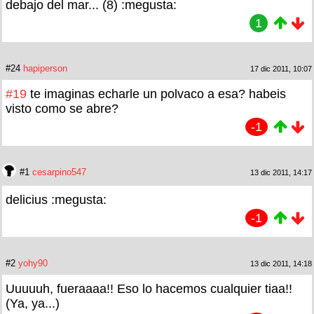
debajo del mar... (8) :megusta:
1
#24
hapiperson
17 dic 2011, 10:07
#19
te imaginas echarle un polvaco a esa? habeis
visto como se abre?
-1
#1
cesarpino547
13 dic 2011, 14:17
delicius :megusta:
-1
#2
yohy90
13 dic 2011, 14:18
Uuuuuh, fueraaaa!! Eso lo hacemos cualquier tiaa!!
(Ya, ya...)