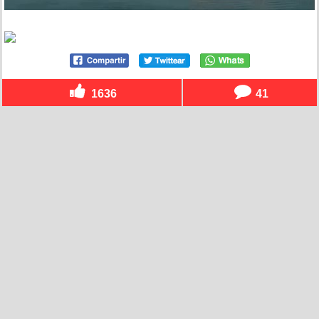
1636
41