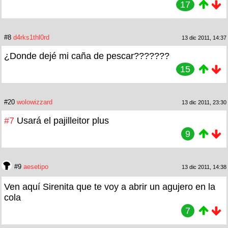
17
#8
d4rks1thl0rd
13 dic 2011, 14:37
¿Donde dejé mi caña de pescar???????
15
#20
wolowizzard
13 dic 2011, 23:30
#7
Usará el pajilleitor plus
9
#9
aesetipo
13 dic 2011, 14:38
Ven aquí Sirenita que te voy a abrir un agujero en la
cola
7