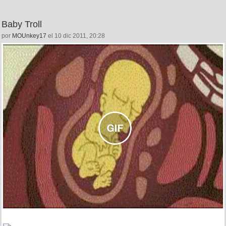
Baby Troll
por
MOUnkey17
el 10 dic 2011, 20:28