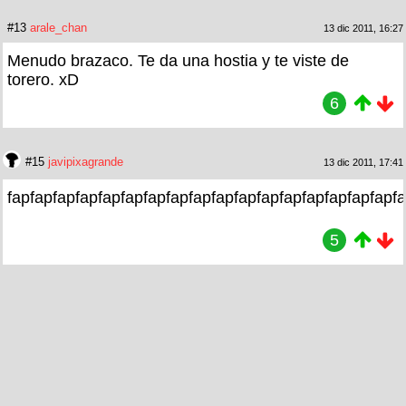
#13
arale_chan
13 dic 2011, 16:27
Menudo brazaco. Te da una hostia y te viste de
torero. xD
6
#15
javipixagrande
13 dic 2011, 17:41
fapfapfapfapfapfapfapfapfapfapfapfapfapfapfapfapfapf
5