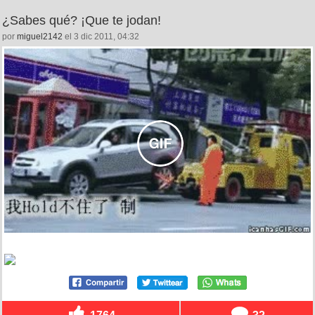
¿Sabes qué? ¡Que te jodan!
por
miguel2142
el 3 dic 2011, 04:32
1764
32