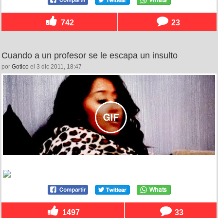
742
23
Cuando a un profesor se le escapa un insulto
por
Gotico
el 3 dic 2011, 18:47
1497
33