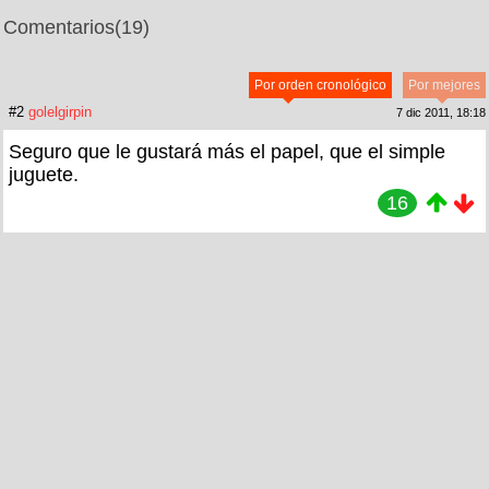
Comentarios
(19)
Por orden cronológico
Por mejores
#2
golelgirpin
7 dic 2011, 18:18
Seguro que le gustará más el papel, que el simple
juguete.
16