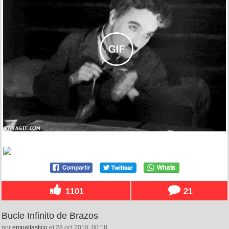
1101
21
Bucle Infinito de Brazos
por
empaltastico
el 28 oct 2010, 00:18