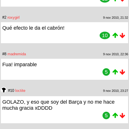
#2
roxygirl
9 nov 2010, 21:32
Qué efecto le da el cabrón!
10
#8
madremida
9 nov 2010, 22:36
Fua! imparable
5
#10
loctite
9 nov 2010, 23:27
GOLAZO, y eso que soy del Barça y no me hace
mucha gracia xDDDD
5