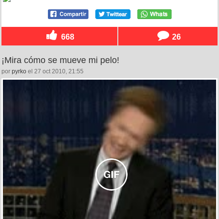
668
26
¡Mira cómo se mueve mi pelo!
por
pyrko
el 27 oct 2010, 21:55