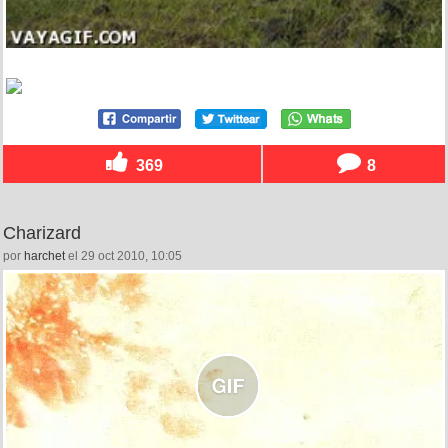
369
8
Charizard
por
harchet
el 29 oct 2010, 10:05