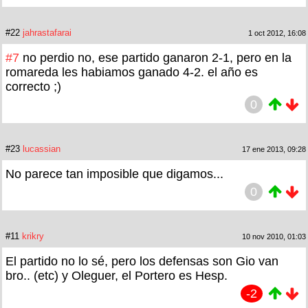
#22
jahrastafarai
1 oct 2012, 16:08
#7
no perdio no, ese partido ganaron 2-1, pero en la
romareda les habiamos ganado 4-2. el año es
correcto ;)
0
#23
lucassian
17 ene 2013, 09:28
No parece tan imposible que digamos...
0
#11
krikry
10 nov 2010, 01:03
El partido no lo sé, pero los defensas son Gio van
bro.. (etc) y Oleguer, el Portero es Hesp.
-2