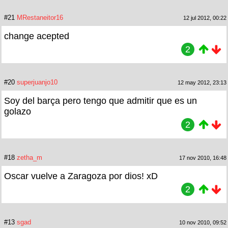
#21
MRestaneitor16
12 jul 2012, 00:22
change acepted
2
#20
superjuanjo10
12 may 2012, 23:13
Soy del barça pero tengo que admitir que es un
golazo
2
#18
zetha_m
17 nov 2010, 16:48
Oscar vuelve a Zaragoza por dios! xD
2
#13
sgad
10 nov 2010, 09:52