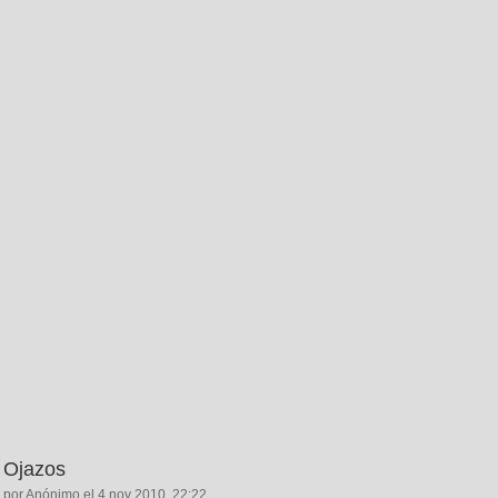
Ojazos
por Anónimo el 4 nov 2010, 22:22