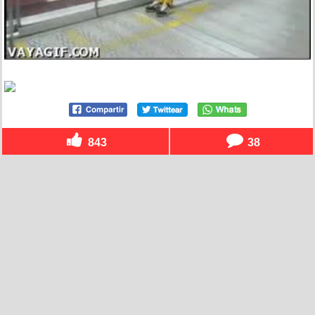
843
38