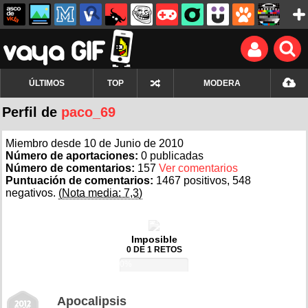
ÚLTIMOS
TOP
MODERA
Perfil de
paco_69
Miembro desde 10 de Junio de 2010
Número de aportaciones:
0 publicadas
Número de comentarios:
157
Ver comentarios
Puntuación de comentarios:
1467 positivos, 548
negativos.
(Nota media: 7,3)
Imposible
0 DE 1 RETOS
0%
Apocalipsis