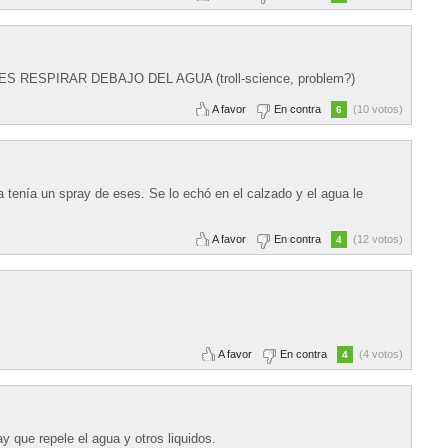
PUEDES RESPIRAR DEBAJO DEL AGUA (troll-science, problem?)
A favor
En contra
(10 votos)
6
 tenía un spray de eses. Se lo echó en el calzado y el agua le
A favor
En contra
(12 votos)
4
A favor
En contra
(4 votos)
4
que repele el agua y otros liquidos.