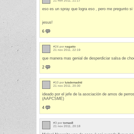
21 nov 2011, 21:17
eso es un spray que logra eso , pero me pregunto si
jesus!
6
#24 por
nagatto
21 nov 2011, 22:19
que manera mas genial de desperdiciar salsa de choc
2
#10 por
luisdemadrid
21 nov 2011, 20:30
ideado por el jefe de la asociación de amos de per
(AAPCSME)
4
#3 por
tomas8
21 nov 2011, 20:18