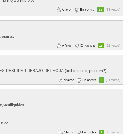
o me mojaré mis pies
A favor
En contra
(35 votos)
13
:raisins2:
A favor
En contra
(21 votos)
11
PUEDES RESPIRAR DEBAJO DEL AGUA (troll-science, problem?)
A favor
En contra
(11 votos)
9
y-antiliquidos
favor
A favor
En contra
(13 votos)
7