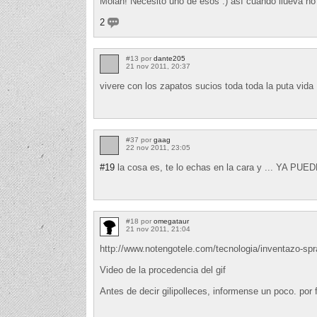
Molan! Necesito uno de esos :) así cuando llueva n
2
#13 por
dante205
21 nov 2011, 20:37
vivere con los zapatos sucios toda toda la puta vida 
#37 por
gaag
22 nov 2011, 23:05
#19
la cosa es, te lo echas en la cara y ... YA 
#18 por
omegataur
21 nov 2011, 21:04
http://www.notengotele.com/tecnologia/inventazo-spra
Video de la procedencia del gif
Antes de decir gilipolleces, informense un poco. por 