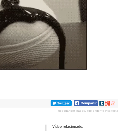
Compartir
Compartir
Compartir
en
en
en
Reportar por inadecuado o fuente incorrecta
tumblr
Google+
meneame
Vídeo relacionado: