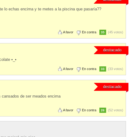
 te lo echas encima y te metes a la piscina que pasaría??
A favor
En contra
(45 votos)
35
destacado
olate •_•
A favor
En contra
(33 votos)
33
destacado
ros cansados de ser meados encima
A favor
En contra
(52 votos)
26