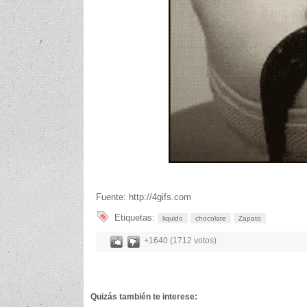
Fuente: http://4gifs.com
Etiquetas:
liquido
chocolate
Zapato
+1640 (1712 votos)
Quizás también te interese: