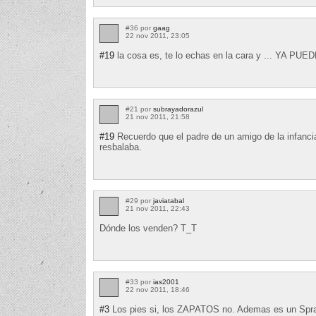
#36 por
gaag
22 nov 2011, 23:05
#19
la cosa es, te lo echas en la cara y ... YA 
#21 por
subrayadorazul
21 nov 2011, 21:58
#19
Recuerdo que el padre de un amigo de la infancia
resbalaba.
#29 por
javiatabal
21 nov 2011, 22:43
Dónde los venden? T_T
#33 por
ias2001
22 nov 2011, 18:46
#3
Los pies si, los ZAPATOS no. Ademas es un Spray 