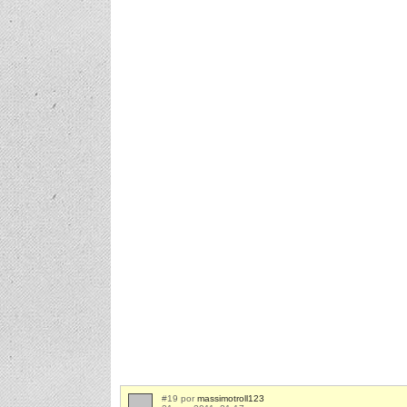
#19 por
massimotroll123