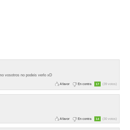
mo vosotros no podeis verlo xD
A favor
En contra
(39 votos)
17
A favor
En contra
(30 votos)
14