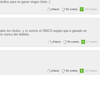
lsillos para no ganar ningun título :)
A favor
En contra
(27 votos)
7
dos los títulos. y sí somos el ÚNICO equipo que a ganado un
eís nunca del doblete...
A favor
En contra
(7 votos)
5
A favor
En contra
(17 votos)
5