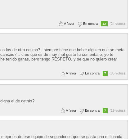
A favor
En contra
(24 votos)
12
on los de otro equipo?.. siempre tiene que haber alguien que se meta
 cansáis?... creo que es de muy mal gusto tu comentario, yo te
y he tenido ganas, pero tengo RESPETO, y se que no quiero crear
A favor
En contra
(35 votos)
7
digna el de detrás?
A favor
En contra
(19 votos)
7
 lo mejor es de ese equipo de segundones que se gasta una millonada