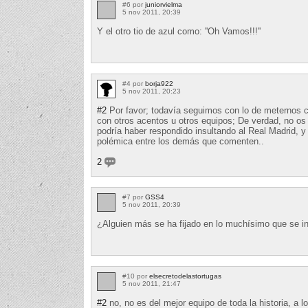
#6 por
juniorvielma
5 nov 2011, 20:39
Y el otro tio de azul como: ''Oh Vamos!!!''
#4 por
borja922
5 nov 2011, 20:23
#2
Por favor; todavía seguimos con lo de meternos c
con otros acentos u otros equipos; De verdad, no os
podría haber respondido insultando al Real Madrid, 
polémica entre los demás que comenten..
2
#7 por
GSS4
5 nov 2011, 20:39
¿Alguien más se ha fijado en lo muchísimo que se in
#10 por
elsecretodelastortugas
5 nov 2011, 21:47
#2
no, no es del mejor equipo de toda la historia, a