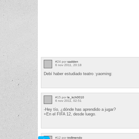
#24 por
sadden
6 nov 2011, 20:18
Debí haber estudiado teatro :yaoming:
#15 por
le_kch0010
6 nov 2011, 02:51
-Hey tío, ¿dónde has aprendido a jugar?
+En el FIFA 12, desde luego.
#12 por
trollmendo