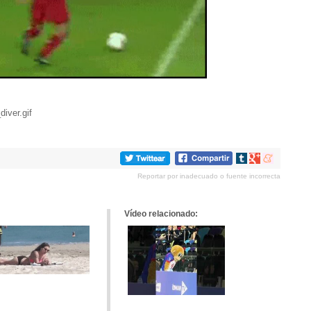
diver.gif
Compartir
Compartir
Compartir
en
en
en
Reportar por inadecuado o fuente incorrecta
tumblr
Google+
meneame
Vídeo relacionado: