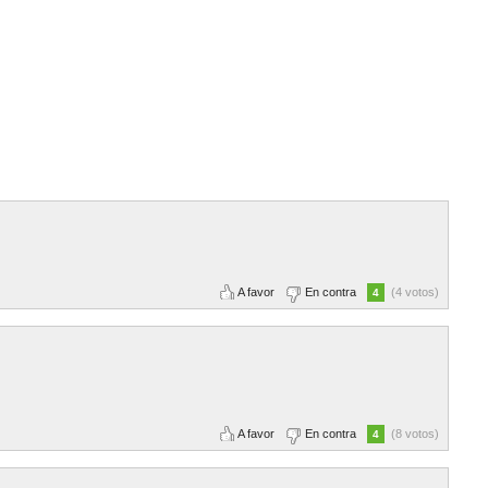
A favor
En contra
(4 votos)
4
A favor
En contra
(8 votos)
4