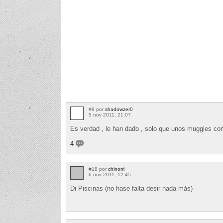
#8 por
shadowzer0
5 nov 2011, 21:07
Es verdad , le han dado , solo que unos muggles co
4
#18 por
chinorri
6 nov 2011, 12:45
Di Piscinas (no hase falta desir nada más)