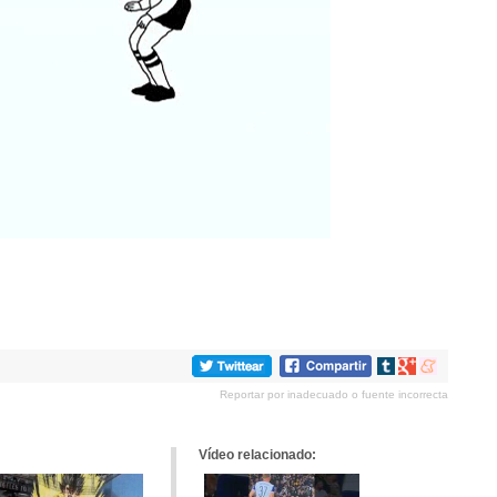
Compartir
Compartir
Compartir
en
en
en
Reportar por inadecuado o fuente incorrecta
tumblr
Google+
meneame
Vídeo relacionado: