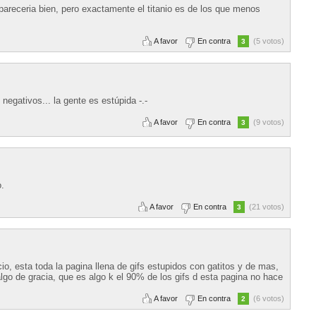
pareceria bien, pero exactamente el titanio es de los que menos
A favor
En contra
(5 votos)
3
 negativos... la gente es estúpida -.-
A favor
En contra
(9 votos)
3
o.
A favor
En contra
(21 votos)
3
io, esta toda la pagina llena de gifs estupidos con gatitos y de mas,
lgo de gracia, que es algo k el 90% de los gifs d esta pagina no hace
A favor
En contra
(6 votos)
2