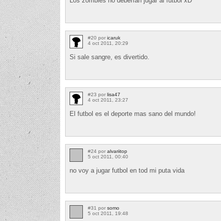
Los zómbies no deberían jugar al fútbol xD
#20 por
icaruk
4 oct 2011, 20:29
Si sale sangre, es divertido.
#23 por
lisa47
4 oct 2011, 23:27
El futbol es el deporte mas sano del mundo!
#24 por
alvariitop
5 oct 2011, 00:40
no voy a jugar futbol en tod mi puta vida
#31 por
somo
5 oct 2011, 19:48