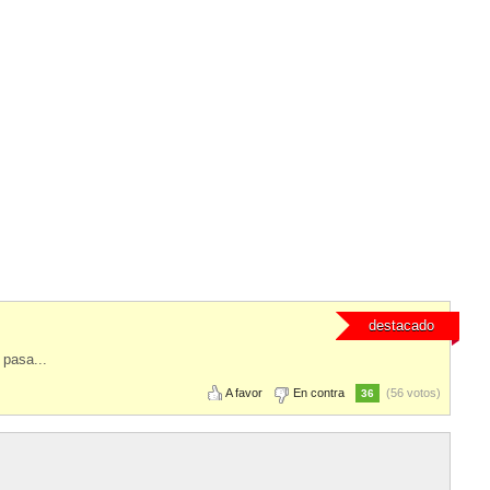
destacado
 pasa...
A favor
En contra
(56 votos)
36