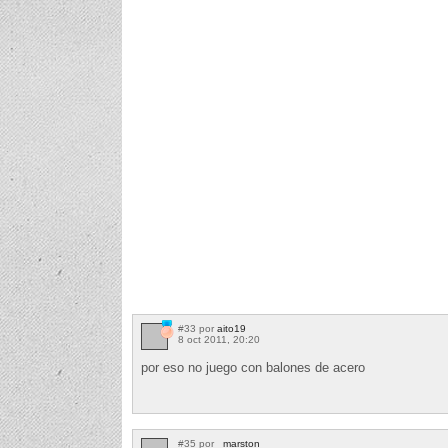
#33 por
aito19
8 oct 2011, 20:20
por eso no juego con balones de acero
#35 por
_marston_