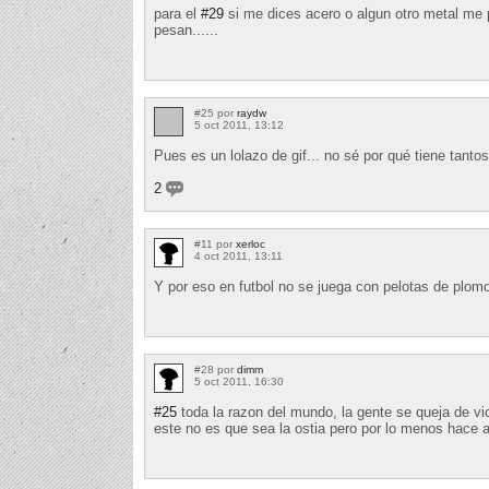
para el
#29
si me dices acero o algun otro metal me 
pesan......
#25 por
raydw
5 oct 2011, 13:12
Pues es un lolazo de gif... no sé por qué tiene tantos
2
#11 por
xerloc
4 oct 2011, 13:11
Y por eso en futbol no se juega con pelotas de plom
#28 por
dimm
5 oct 2011, 16:30
#25
toda la razon del mundo, la gente se queja de vic
este no es que sea la ostia pero por lo menos hace a