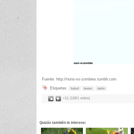
Fuente: http://nuns-vs-zombies.tumblr.com
Etiquetas:
futbol
lesion
daño
+11 (1961 votos)
Quizás también te interese: