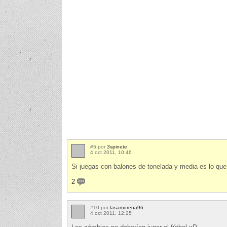
#5 por
3spinete
4 oct 2011, 10:46
Si juegas con balones de tonelada y media es lo que
2
#10 por
lasamorena96
4 oct 2011, 12:25