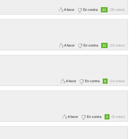
A favor
En contra
(35 votos)
21
A favor
En contra
(19 votos)
11
A favor
En contra
(14 votos)
6
A favor
En contra
(9 votos)
5