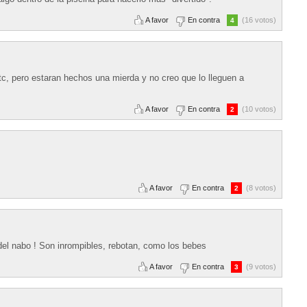
A favor
En contra
(16 votos)
4
tc, pero estaran hechos una mierda y no creo que lo lleguen a
A favor
En contra
(10 votos)
2
A favor
En contra
(8 votos)
2
 del nabo ! Son inrompibles, rebotan, como los bebes
A favor
En contra
(9 votos)
3