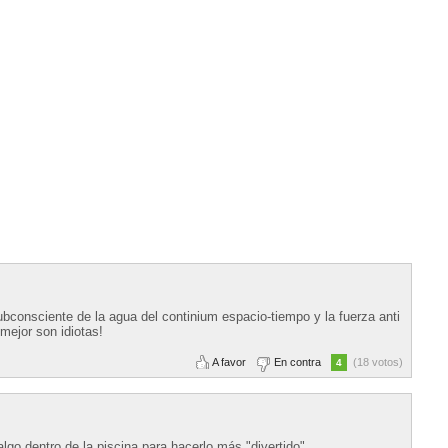
bconsciente de la agua del continium espacio-tiempo y la fuerza anti
 mejor son idiotas!
A favor
En contra
(18 votos)
4
lgo dentro de la piscina para hacerlo más "divertido".