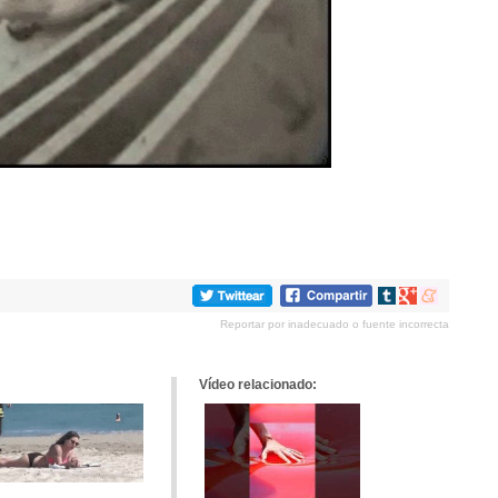
Compartir
Compartir
Compartir
en
en
en
Reportar por inadecuado o fuente incorrecta
tumblr
Google+
meneame
Vídeo relacionado: