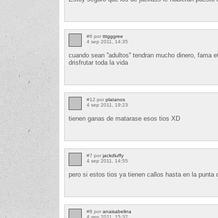
#6 por
tttgggree
4 sep 2011, 14:35
cuando sean ''adultos'' tendran mucho dinero, fama e
drisfrutar toda la vida
#12 por
platanos
4 sep 2011, 19:23
tienen ganas de matarase esos tios XD
#7 por
jackdluffy
4 sep 2011, 14:55
pero si estos tios ya tienen callos hasta en la punta
#8 por
anaisabelina
4 sep 2011, 15:32