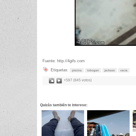
Fuente: http://4gifs.com
Etiquetas:
piscina
tobogan
jackass
vacia
+597 (845 votos)
Quizás también te interese: