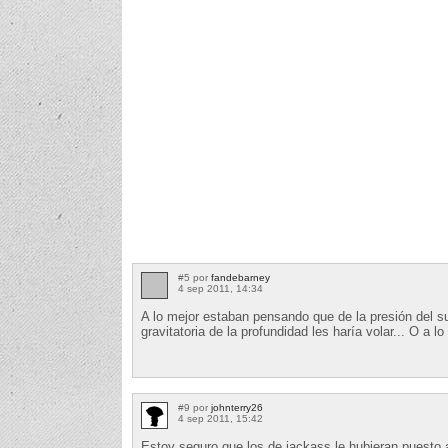
#5 por
fandebarney
4 sep 2011, 14:34
A lo mejor estaban pensando que de la presión del su
gravitatoria de la profundidad les haría volar... O a lo
#9 por
johnterry26
4 sep 2011, 15:42
Estoy seguro que los de jackass le hubieran puesto a