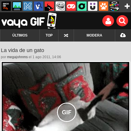
ÚLTIMOS
TOP
MODERA
La vida de un gato
por
megajohnms
el 1 ago 2011, 14:06