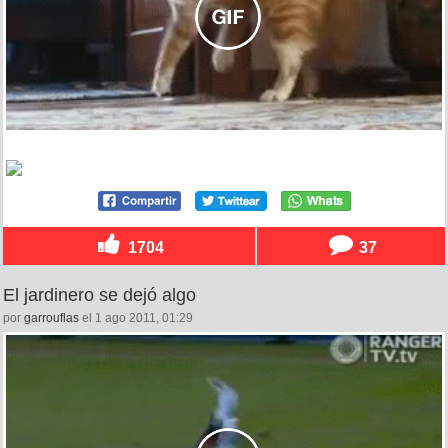
1704
37
El jardinero se dejó algo
por
garrouflas
el 1 ago 2011, 01:29