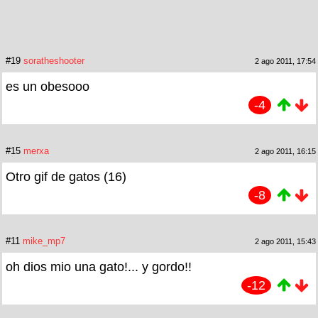
#19
soratheshooter
2 ago 2011, 17:54
es un obesooo
-4
#15
merxa
2 ago 2011, 16:15
Otro gif de gatos (16)
-8
#11
mike_mp7
2 ago 2011, 15:43
oh dios mio una gato!... y gordo!!
-12