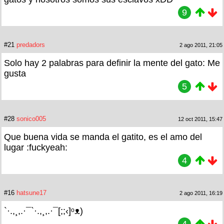
9
#21
predadors
2 ago 2011, 21:05
Solo hay 2 palabras para definir la mente del gato: Me
gusta
5
#28
sonico005
12 oct 2011, 15:47
Que buena vida se manda el gatito, es el amo del
lugar :fuckyeah:
4
#16
hatsune17
2 ago 2011, 16:19
`·.,¸,.·¯`·.,¸,.·¯[;;‹]ᵒᴥ­­­­­­­­­­­­­­­­­­­)
4