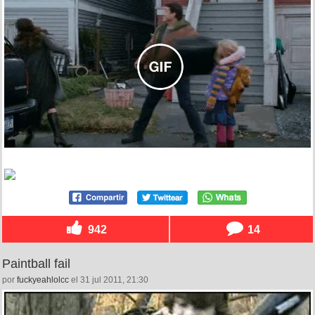
942
14
Paintball fail
por
fuckyeahlolcc
el 31 jul 2011, 21:30