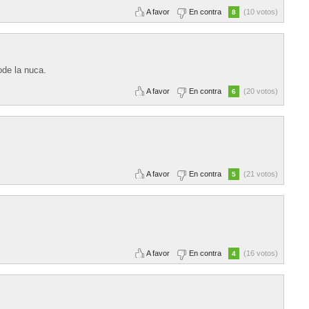
A favor
En contra
(10 votos)
8
ode la nuca.
A favor
En contra
(20 votos)
6
A favor
En contra
(21 votos)
5
A favor
En contra
(16 votos)
4