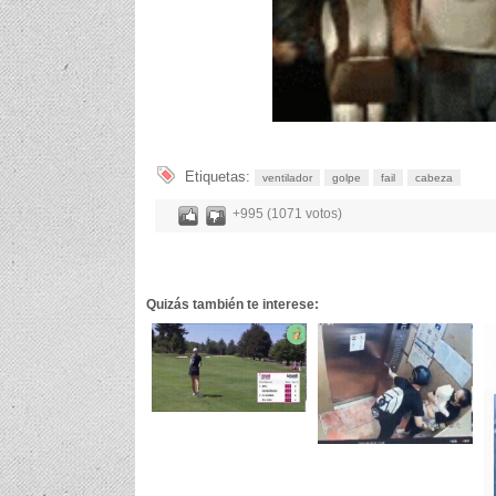
Etiquetas:
ventilador
golpe
fail
cabeza
+995 (1071 votos)
Quizás también te interese: