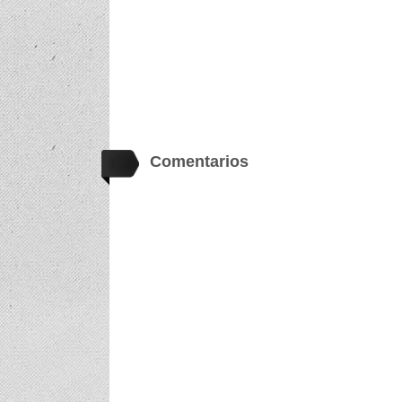
Comentarios