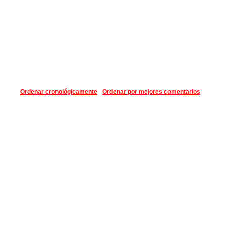
Ordenar cronológicamente
Ordenar por mejores comentarios