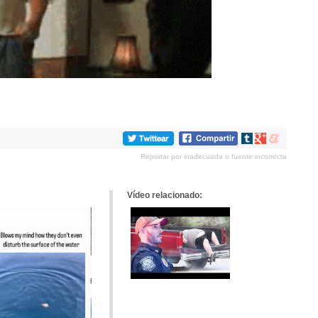
Compartir
Compartir
Compartir
en
en
en
Reportar por inadecuado o fuente incorrecta
tumblr
Google+
meneame
Vídeo relacionado: