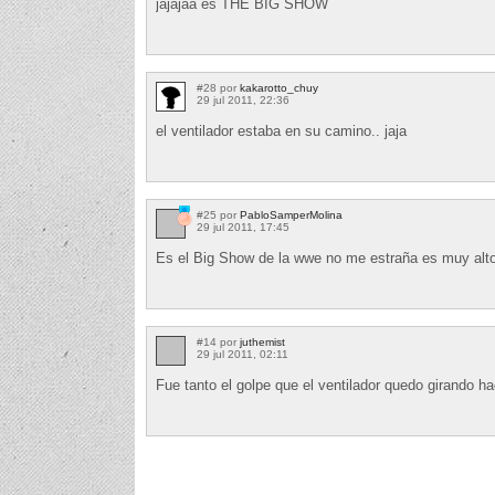
jajajaa es THE BIG SHOW
#28 por
kakarotto_chuy
29 jul 2011, 22:36
el ventilador estaba en su camino.. jaja
#25 por
PabloSamperMolina
29 jul 2011, 17:45
Es el Big Show de la wwe no me estraña es muy alt
#14 por
juthemist
29 jul 2011, 02:11
Fue tanto el golpe que el ventilador quedo girando h