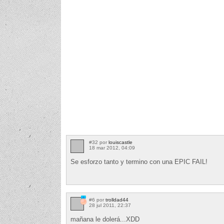
#32 por
louiscastle
18 mar 2012, 04:09
Se esforzo tanto y termino con una EPIC FAIL!
#6 por
trolldad44
28 jul 2011, 22:37
mañana le dolerá...XDD