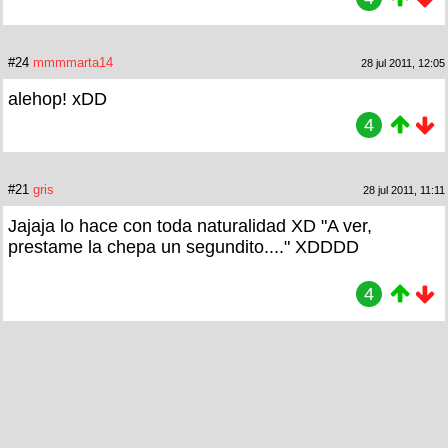
#24
mmmmarta14
28 jul 2011, 12:05
alehop! xDD
4
#21
gris
28 jul 2011, 11:11
Jajaja lo hace con toda naturalidad XD "A ver,
prestame la chepa un segundito...." XDDDD
4