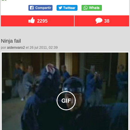
2295
38
Ninja fail
por
aidenvaro2
el 26 jul 2011, 02:39