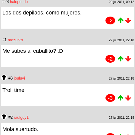
#28
haloperidol
29 jul 2011, 00:12
Los dos depilaos, como mujeres.
-2
#1
mazurko
27 jul 2011, 22:18
Me subes al caballito? :D
-2
#3
jouluvi
27 jul 2011, 22:18
Troll time
-3
#2
raulguy1
27 jul 2011, 22:18
Mola suertudo.