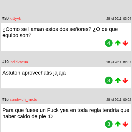
#20
kittyvk
28 jul 2011, 03:04
¿Como se llaman estos dos señores? ¿O de que
equipo son?
4
#19
indirivacua
28 jul 2011, 02:07
Astuton aprovechatis jajaja
3
#16
sandwich_mixto
28 jul 2011, 00:02
Para que fuese un Fuck yea en toda regla tendría que
haber caido de pie :D
3