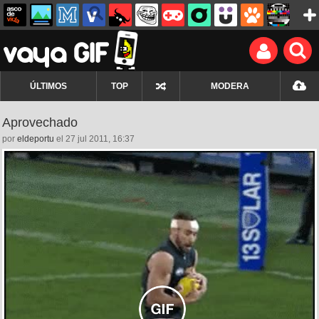
ÚLTIMOS
TOP
MODERA
Aprovechado
por
eldeportu
el 27 jul 2011, 16:37