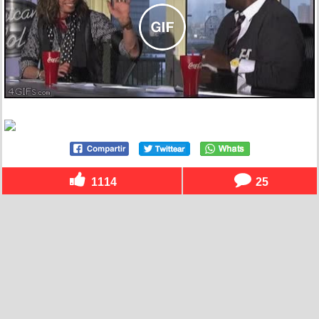
1114
25