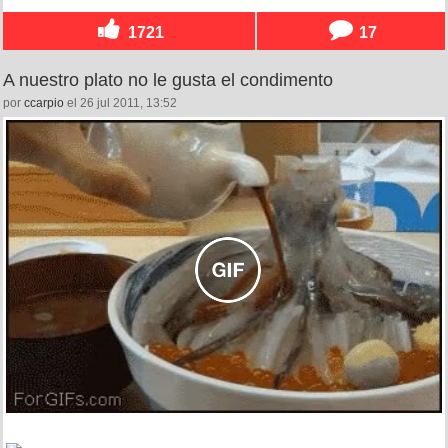
1721
17
A nuestro plato no le gusta el condimento
por
ccarpio
el 26 jul 2011, 13:52