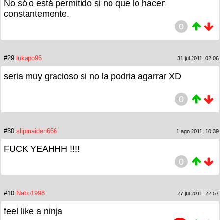
No sólo está permitido si no que lo hacen
constantemente.
0
#29
lukapo96
31 jul 2011, 02:06
seria muy gracioso si no la podria agarrar XD
0
#30
slipmaiden666
1 ago 2011, 10:39
FUCK YEAHHH !!!!
0
#10
Nabo1998
27 jul 2011, 22:57
feel like a ninja