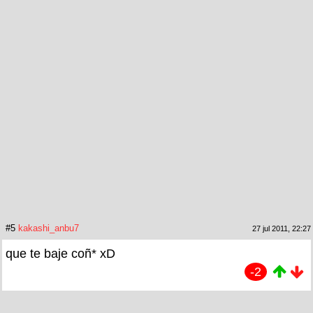
#5
kakashi_anbu7
27 jul 2011, 22:27
que te baje coñ* xD
-2