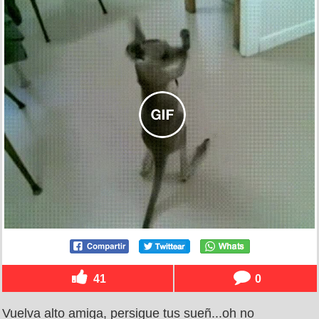
41
0
Vuelva alto amiga, persigue tus sueñ...oh no