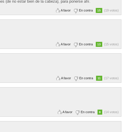
es (de no estar bien de la cabeza), para ponerse ahí.
A favor
En contra
(19 votos)
15
A favor
En contra
(15 votos)
13
A favor
En contra
(17 votos)
11
A favor
En contra
(14 votos)
8