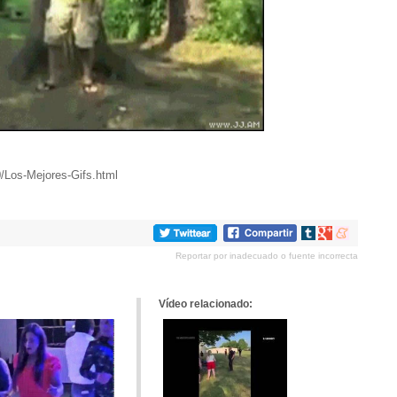
0/Los-Mejores-Gifs.html
Compartir
Compartir
Compartir
en
en
en
Reportar por inadecuado o fuente incorrecta
tumblr
Google+
meneame
Vídeo relacionado: