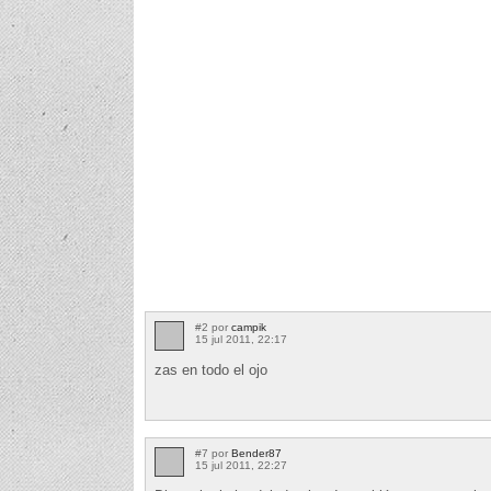
#2 por
campik
15 jul 2011, 22:17
zas en todo el ojo
#7 por
Bender87
15 jul 2011, 22:27