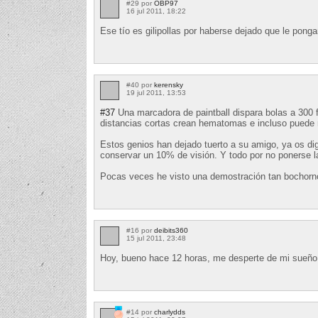
#29 por
OBP97
16 jul 2011, 18:22
Ese tío es gilipollas por haberse dejado que le pong
#40 por
kerensky
19 jul 2011, 13:53
#37
Una marcadora de paintball dispara bolas a 300 
distancias cortas crean hematomas e incluso puede 
Estos genios han dejado tuerto a su amigo, ya os dig
conservar un 10% de visión. Y todo por no ponerse l
Pocas veces he visto una demostración tan bochorn
#16 por
deibits360
15 jul 2011, 23:48
Hoy, bueno hace 12 horas, me desperte de mi sueño.
#14 por
charlydds