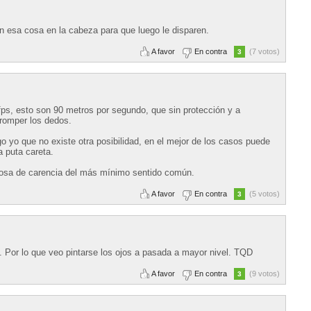
an esa cosa en la cabeza para que luego le disparen.
A favor
En contra
(7 votos)
3
fps, esto son 90 metros por segundo, que sin protección y a
romper los dedos.
o yo que no existe otra posibilidad, en el mejor de los casos puede
a puta careta.
osa de carencia del más mínimo sentido común.
A favor
En contra
(5 votos)
3
 Por lo que veo pintarse los ojos a pasada a mayor nivel. TQD
A favor
En contra
(9 votos)
3