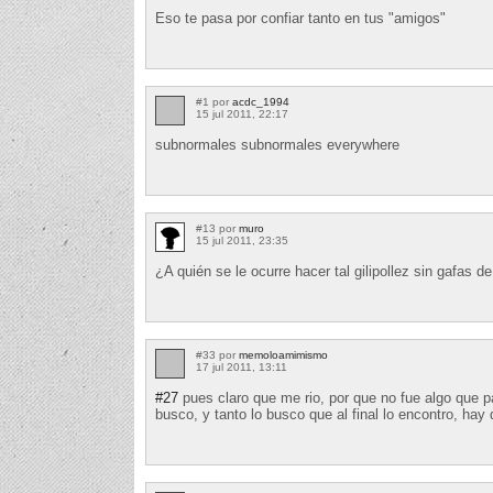
Eso te pasa por confiar tanto en tus "amigos"
#1 por
acdc_1994
15 jul 2011, 22:17
subnormales subnormales everywhere
#13 por
muro
15 jul 2011, 23:35
¿A quién se le ocurre hacer tal gilipollez sin gafas d
#33 por
memoloamimismo
17 jul 2011, 13:11
#27
pues claro que me rio, por que no fue algo que pa
busco, y tanto lo busco que al final lo encontro, hay 