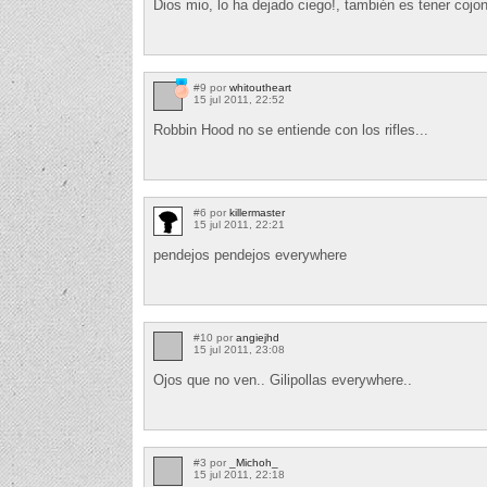
Dios mio, lo ha dejado ciego!, también es tener cojon
#9 por
whitoutheart
15 jul 2011, 22:52
Robbin Hood no se entiende con los rifles...
#6 por
killermaster
15 jul 2011, 22:21
pendejos pendejos everywhere
#10 por
angiejhd
15 jul 2011, 23:08
Ojos que no ven.. Gilipollas everywhere..
#3 por
_Michoh_
15 jul 2011, 22:18