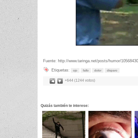
Fuente: http://www.taringa.net/posts/humor/1056843
Etiquetas:
ojo
fallo
dolor
disparo
+644 (1244 votos)
Quizás también te interese: