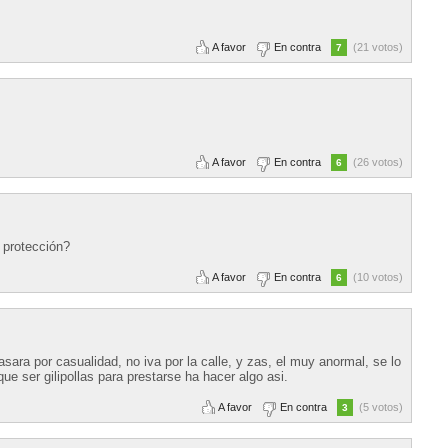
A favor
En contra
(21 votos)
7
A favor
En contra
(26 votos)
6
e protección?
A favor
En contra
(10 votos)
6
sara por casualidad, no iva por la calle, y zas, el muy anormal, se lo
que ser gilipollas para prestarse ha hacer algo asi.
A favor
En contra
(5 votos)
3