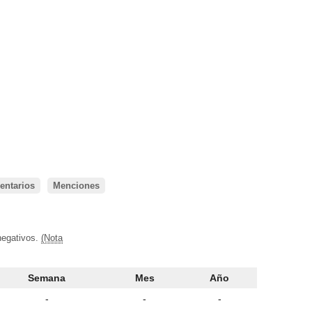
ntarios
Menciones
negativos.
(Nota
Semana
Mes
Año
-
-
-