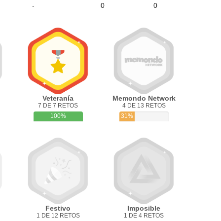
-
0
0
Veteranía
Memondo Network
7 DE 7 RETOS
4 DE 13 RETOS
100%
31%
Festivo
Imposible
1 DE 12 RETOS
1 DE 4 RETOS