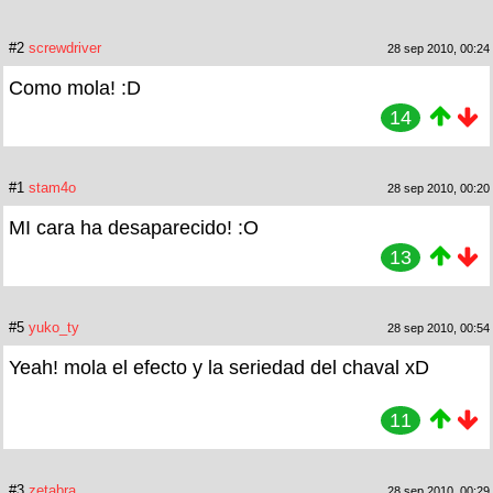
#2
screwdriver
28 sep 2010, 00:24
Como mola! :D
14
#1
stam4o
28 sep 2010, 00:20
MI cara ha desaparecido! :O
13
#5
yuko_ty
28 sep 2010, 00:54
Yeah! mola el efecto y la seriedad del chaval xD
11
#3
zetabra
28 sep 2010, 00:29