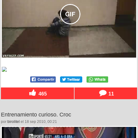
465
11
Entrenamiento curioso. Croc
por
birolitel
el 18 sep 2010, 00:21