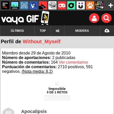
ÚLTIMOS
TOP
MODERA
Perfil de
Without_Myself
Miembro desde 29 de Agosto de 2010
Número de aportaciones:
2 publicadas
Número de comentarios:
164
Ver comentarios
Puntuación de comentarios:
2710 positivos, 591
negativos.
(Nota media: 8,2)
Imposible
0 DE 1 RETOS
0%
Apocalipsis