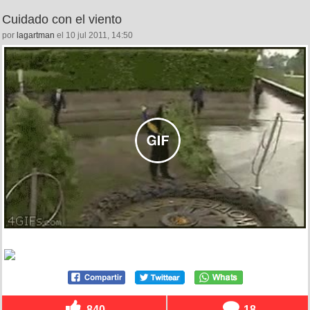
Cuidado con el viento
por
lagartman
el 10 jul 2011, 14:50
840
18