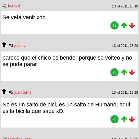
#1
ivanxd
13 jul 2011, 18:18
Se veía venir xdd
5
#3
julinirv
13 jul 2011, 18:20
parece que el chico es bender porque se volteo y no
se pude parar
4
#5
juanitams
13 jul 2011, 18:25
No es un salto de bici, es un salto de Humano, aquí
es la bici la que sabe xD.
4