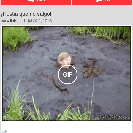
¡Hostia que no salgo!
por
xdlolxd
el 11 jul 2011, 17:43