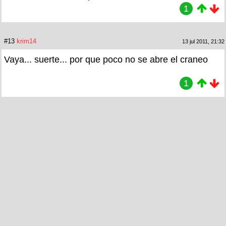
1
#13
krim14
13 jul 2011, 21:32
Vaya... suerte... por que poco no se abre el craneo
1