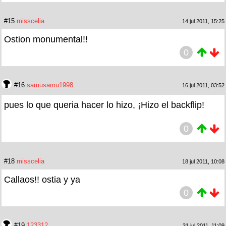
#15
misscelia
14 jul 2011, 15:25
Ostion monumental!!
0
#16
samusamu1998
16 jul 2011, 03:52
pues lo que queria hacer lo hizo, ¡Hizo el backflip!
0
#18
misscelia
18 jul 2011, 10:08
Callaos!! ostia y ya
0
#19
123312
31 jul 2011, 11:09