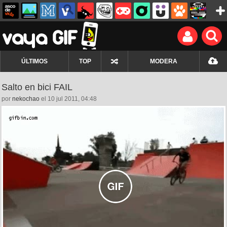
ÚLTIMOS
TOP
MODERA
Salto en bici FAIL
por
nekochao
el 10 jul 2011, 04:48